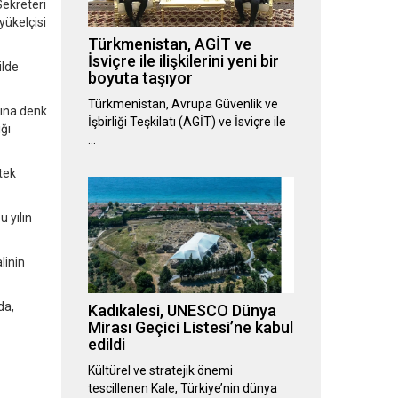
Sekreteri
yükelçisi
Türkmenistan, AGİT ve
İsviçre ile ilişkilerini yeni bir
ilde
boyuta taşıyor
Türkmenistan, Avrupa Güvenlik ve
rına denk
İşbirliği Teşkilatı (AGİT) ve İsviçre ile
ğı
…
stek
 yılın
linin
da,
Kadıkalesi, UNESCO Dünya
Mirası Geçici Listesi’ne kabul
edildi
Kültürel ve stratejik önemi
tescillenen Kale, Türkiye’nin dünya