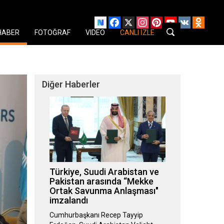
Facebook
X
Instagram
Pinterest
YouTube
VK
Odnok
HABER
FOTOĞRAF
VIDEO
CANLI İZLE
Diğer Haberler
Türkiye, Suudi Arabistan ve
Pakistan arasında “Mekke
Ortak Savunma Anlaşması"
imzalandı
Cumhurbaşkanı Recep Tayyip