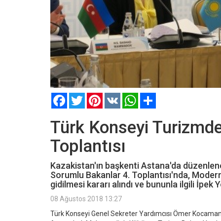
Facebook
Twitter
Pinterest
VK
WhatsApp
Paylaş
Türk Konseyi Turizmde
Toplantısı
Kazakistan'ın başkenti Astana'da düzenlen
Sorumlu Bakanlar 4. Toplantısı'nda, Modern
gidilmesi kararı alındı ve bununla ilgili İpek Y
08 Ağustos 2018 13:27
Türk Konseyi Genel Sekreter Yardımcısı Ömer Kocaman'ı