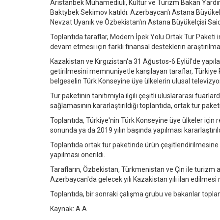
Arıstanbek Muhamediulı, Kültür ve Turizm Bakan Yardım
Baktybek Sekimov katıldı. Azerbaycan'ı Astana Büyükel
Nevzat Uyanık ve Özbekistan'ın Astana Büyükelçisi Sai
Toplantıda taraflar, Modern İpek Yolu Ortak Tur Paketi int
devam etmesi için farklı finansal desteklerin araştırılma
Kazakistan ve Kırgızistan'a 31 Ağustos-6 Eylül'de yapıl
getirilmesini memnuniyetle karşılayan taraflar, Türkiye 
belgeselin Türk Konseyine üye ülkelerin ulusal televiz
Tur paketinin tanıtımıyla ilgili çeşitli uluslararası fuar
sağlamasının kararlaştırıldığı toplantıda, ortak tur paket
Toplantıda, Türkiye'nin Türk Konseyine üye ülkeler için 
sonunda ya da 2019 yılın başında yapılması kararlaştırıld
Toplantıda ortak tur paketinde ürün çeşitlendirilmesine gid
yapılması önerildi.
Tarafların, Özbekistan, Türkmenistan ve Çin ile turizm a
Azerbaycan'da gelecek yılı Kazakistan yılı ilan edilmesi
Toplantıda, bir sonraki çalışma grubu ve bakanlar toplant
Kaynak: A.A