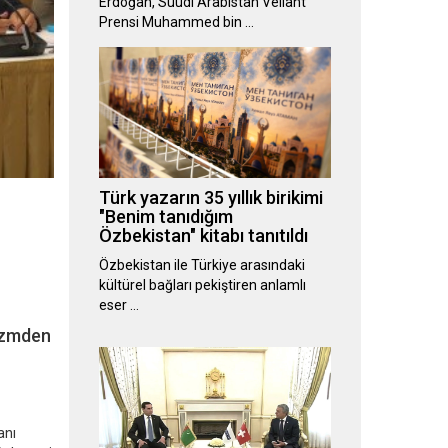
Erdoğan, Suudi Arabistan Veliaht
Prensi Muhammed bin …
Türk yazarın 35 yıllık birikimi
"Benim tanıdığım
Özbekistan" kitabı tanıtıldı
Özbekistan ile Türkiye arasındaki
kültürel bağları pekiştiren anlamlı
eser …
rizmden
anı