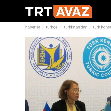
haberler
türkçe
türkistan'dan
türk kons