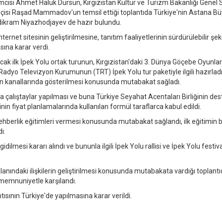
cısı Ahmet Haluk Dursun, Kırgızistan Kültür ve Turizm Bakanlığı Genel 
çisi Raşad Mammadov'un temsil ettiği toplantıda Türkiye'nin Astana Bü
dikram Niyazhodjayev de hazır bulundu.
ernet sitesinin geliştirilmesine, tanıtım faaliyetlerinin sürdürülebilir şek
sına karar verdi.
acak ilk İpek Yolu ortak turunun, Kırgızistan'daki 3. Dünya Göçebe Oyunla
Radyo Televizyon Kurumunun (TRT) İpek Yolu tur paketiyle ilgili hazırladı
yon kanallarında gösterilmesi konusunda mutabakat sağladı.
larda çalıştaylar yapılması ve buna Türkiye Seyahat Acentaları Birliğinin de
inin fiyat planlamalarında kullanılan formül taraflarca kabul edildi.
rehberlik eğitimleri vermesi konusunda mutabakat sağlandı, ilk eğitimin bu
ı.
ilmesi kararı alındı ve bununla ilgili İpek Yolu rallisi ve İpek Yolu festiva
lanındaki ilişkilerin geliştirilmesi konusunda mutabakata vardığı toplantı
 memnuniyetle karşılandı.
ısının Türkiye'de yapılmasına karar verildi.