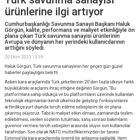
ürünlerine ilgi artıyor
Cumhurbaşkanlığı Savunma Sanayii Başkanı Haluk
Görgün, kalite, performans ve maliyet etkinliğiyle ön
plana çıkan Türk savunma sanayisi ürünlerinin
Avrupa ve dünyanın her yerindeki kullanıcılarının
arttığını söyledi.
20 Ekim 2023 13:59
Haluk Görgün, Türk savunma sanayiinin her geçen gün güzel
haberler paylaştığını belirtti.
Askeri kara araçlarında Türk şirketlerinin 20'den fazla ülkeye farklı
büyüklükteki araçlarını ihraç ettiğine değinen Görgün, "Bu
platformlara sahip oldukça ve bu platformların üzerinde kullanılan
teknolojik ekipmanları kendi ülkemizde geliştirip fonksiyonlarını
arttırdıkça yurt dışında tercih edilme sebeplerini de ön plana
çıkarmış oluyoruz. Tabii ki maliyet etkin olması, zamanında teslim
edilebilmesi, verilen sözlerin tutulması, satış sonrası bakımların
güvence vermesi tercih sebepleri arasında oluyor son kullanıcılar
tarafından. Son olarak NATO müttefiklerimizden bir tanesi
Estonya'yla kara araçlarında önemli bir anlaşma sağladık. Hem