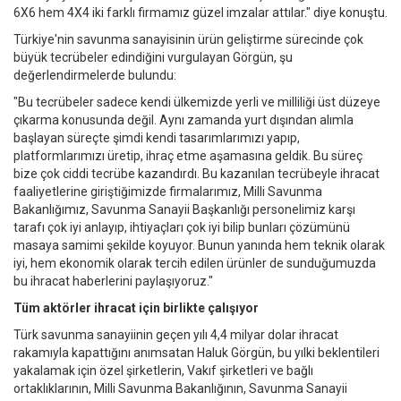
6X6 hem 4X4 iki farklı firmamız güzel imzalar attılar." diye konuştu.
Türkiye'nin savunma sanayisinin ürün geliştirme sürecinde çok
büyük tecrübeler edindiğini vurgulayan Görgün, şu
değerlendirmelerde bulundu:
"Bu tecrübeler sadece kendi ülkemizde yerli ve milliliği üst düzeye
çıkarma konusunda değil. Aynı zamanda yurt dışından alımla
başlayan süreçte şimdi kendi tasarımlarımızı yapıp,
platformlarımızı üretip, ihraç etme aşamasına geldik. Bu süreç
bize çok ciddi tecrübe kazandırdı. Bu kazanılan tecrübeyle ihracat
faaliyetlerine giriştiğimizde firmalarımız, Milli Savunma
Bakanlığımız, Savunma Sanayii Başkanlığı personelimiz karşı
tarafı çok iyi anlayıp, ihtiyaçları çok iyi bilip bunları çözümünü
masaya samimi şekilde koyuyor. Bunun yanında hem teknik olarak
iyi, hem ekonomik olarak tercih edilen ürünler de sunduğumuzda
bu ihracat haberlerini paylaşıyoruz."
Tüm aktörler ihracat için birlikte çalışıyor
Türk savunma sanayiinin geçen yılı 4,4 milyar dolar ihracat
rakamıyla kapattığını anımsatan Haluk Görgün, bu yılki beklentileri
yakalamak için özel şirketlerin, Vakıf şirketleri ve bağlı
ortaklıklarının, Milli Savunma Bakanlığının, Savunma Sanayii