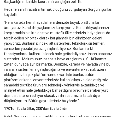
Başkanlığının birlikte koordineli çalıştığını belirtti.
Hedeflerinin ihracatı artırmak olduğunu vurgulayan Görgün, şunları
kaydetti:
"Hem karada hem havada hem denizde büyük platformlar
üretiyoruz. Kendi ihtiyaçlarımızı karşılıyoruz. Kendi ihtiyaçlarımızı
karşılamakla birlikte dost ve müttefik ülkelerimizin ihtiyaçlarını da
tercih edilen bir ortak olarak karşılamak için elimizden geleni
yapıyoruz. Bunların içindeki alt sistemleri, teknolojik sistemleri,
sensörleri yapabiliyoruz, geliştirebiliyoruz. Bunları farklı
fonksiyonlarda kullanılabilecek hale getirebiliyoruz. İnsan, insansız
sistemler... Malumunuz insansız hava araçlarımız, SİHA'larımız
zaten dünyada ayrı bir marka. Denizde, karada ve havada yine bu
insansız sistemlerle geliştirdiğimiz ve envantere katmak üzere
olduğumuz birçok platformumuz var. İşte bunlar, bütün
platformlar kendi envanterimizde kullanıldıkça ve elde ettiğimiz
sahadaki tecrübe ürünlere teknolojik yönleriyle aktarıldıkça ve
maliyet etkin hale getirildikçe bahsettiğim birikimle beraber yurt
dışında da tercih ediliyor olacak ve ihracatımız artacak diye
düşünüyorum. Bütün gayretlerimiz bu yönde."
170'ten fazla ülke, 230'dan fazla ürün
Haluk Görgün, dünyanın farklı bölgelerinden Türk savunma sanayii