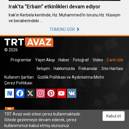
Irak'ta ''Erbain'' etkinlikleri devam ediyor
Irak'ın Kerbela kentinde, Hz. Muhammed'in torunu Hz. Hüseyin
ve beraberindeki …
TÜMÜNÜ GÖR
© 2026
Programlar
Yayın Akışı
Haber
Fotoğraf
Video
Canlı İzle
İletişim
Hakkımızda
Frekanslar
Site Haritası
Kullanım Şartları
Gizlilik Politikası ve Aydınlatma Metni
Çerez Politikası
Facebook
X
Instagram
Pinterest
YouTube
VK
Odnoklassniki
TRT Avaz web sitesi çerez kullanmaktadır.
Kabul et
Sitede gezinmeye devam ederek, çerez
kullanımımızı kabul etmiş olursunuz.