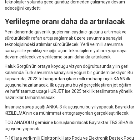
teknolojiler yolunda gece gündüz demeden çalışmaya devam
edeceğini kaydetti.
Yerlileşme oranı daha da artırılacak
Yeni dönemde güvenlik güçlerinin caydırıcı gücünü artırmak ve
sürdürülebilir refah artışı sağlamak üzere savunma sanayisi
teknolojisindeki atılımlar sürdürülecek. Yerli ve milli savunma
sanayisi ile yenilikçi ve çığır açan teknolojilere yatırım yapmaya
devam edilecek ve yerlileşme oranı daha da artırılacak.
Haluk Görgün'ün ortaya koyduğu vizyon doğrultusunda yılın geri
kalanında Türk savunma sanayisini yoğun bir gündem bekliyor. Bu
kapsamda, 2023'te hangardan çıkan milli muharip uçak KAAN ilk
uçuşuna hazırlanacak. İlk uçuşunu bu yıl gerçekleştiren jet eğitim
ve hafif taarruz uçağı HÜRJET ise 2025'teki ilk teslimatına yönelik
hazırlıklar tamamlanacak.
İnsansız savaş uçağı ANKA-3 ilk uçuşunu bu yıl yapacak. Bayraktar
KIZILELMA'nın da mühimmat entegrasyonları gerçekleştirilecek.
TCG ANADOLU gemisine konuşlandırılacak Bayraktar TB3 SİHA ilk
uçuşunu yapacak.
F-16'lara yerli-milli Elektronik Harp Podu ve Elektronik Destek Podu