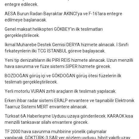
entegre edilecek.
AESA Burun Radarı Bayraktar AKINCI'ya ve F-16'lara entegre
edilmeye başlanacak.
Genel maksat helikopteri GÖKBEY'in ilk teslimatları
gerçekleştirilecek.
İkmal Muharebe Destek Gemisi DERYA hizmete alınacak. İ Sınıfı
fırkateynlerin ilki TCG İSTANBUL göreve başlayacak.
Yeni tip denizaltıların ilki PİRİ REİS hizmete alınacak. Uzun menzilli
hava savunma ve füze sistemi SİPER hizmete girecek.
BOZDOĞAN görüş içi ve GÖKDOĞAN görüş ötesi füzelerin ilk
teslimatı gerçekleştirilecek.
Yerli motorlu VURAN zırhlı araçların ilk teslimatı yapılacak.
Erken ihbar radar sistemi ERALP envantere ve taşınabilir Elektronik
Taarruz Sistemi MERT envantere alınacak.
Türksat 6A Haberleşme Uydusu uzaya gönderilecek. KARAOK kısa
menzilli tanksavar silahı envantere girecek.
TF 2000 hava savunma muhbirine yönelik çalışmalar
yapılacak. GÖKTÜRK-3 SAR yer gözlem uydusu, hibrit yakıtlı uzay