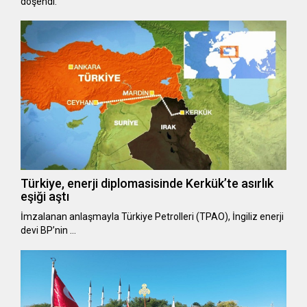
döşendi.
Türkiye, enerji diplomasisinde Kerkük’te asırlık
eşiği aştı
İmzalanan anlaşmayla Türkiye Petrolleri (TPAO), İngiliz enerji
devi BP’nin …