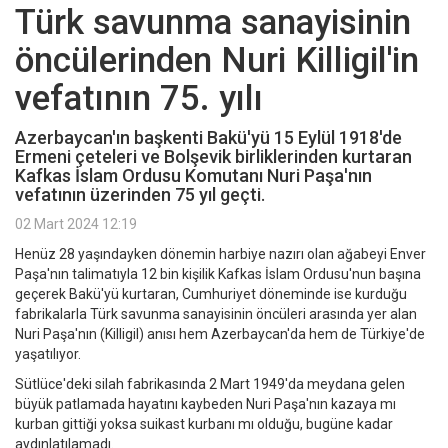
Türk savunma sanayisinin
öncülerinden Nuri Killigil'in
vefatının 75. yılı
Azerbaycan'ın başkenti Bakü'yü 15 Eylül 1918'de
Ermeni çeteleri ve Bolşevik birliklerinden kurtaran
Kafkas İslam Ordusu Komutanı Nuri Paşa'nın
vefatının üzerinden 75 yıl geçti.
02 Mart 2024 12:19
Henüz 28 yaşındayken dönemin harbiye nazırı olan ağabeyi Enver
Paşa'nın talimatıyla 12 bin kişilik Kafkas İslam Ordusu'nun başına
geçerek Bakü'yü kurtaran, Cumhuriyet döneminde ise kurduğu
fabrikalarla Türk savunma sanayisinin öncüleri arasında yer alan
Nuri Paşa'nın (Killigil) anısı hem Azerbaycan'da hem de Türkiye'de
yaşatılıyor.
Sütlüce'deki silah fabrikasında 2 Mart 1949'da meydana gelen
büyük patlamada hayatını kaybeden Nuri Paşa'nın kazaya mı
kurban gittiği yoksa suikast kurbanı mı olduğu, bugüne kadar
aydınlatılamadı.