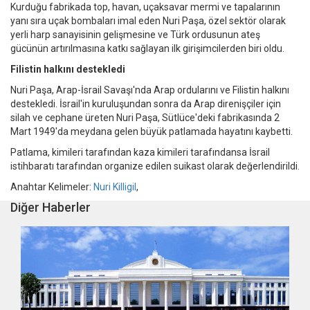
Kurduğu fabrikada top, havan, uçaksavar mermi ve tapalarının
yanı sıra uçak bombaları imal eden Nuri Paşa, özel sektör olarak
yerli harp sanayisinin gelişmesine ve Türk ordusunun ateş
gücünün artırılmasına katkı sağlayan ilk girişimcilerden biri oldu.
Filistin halkını destekledi
Nuri Paşa, Arap-İsrail Savaşı'nda Arap ordularını ve Filistin halkını
destekledi. İsrail'in kuruluşundan sonra da Arap direnişçiler için
silah ve cephane üreten Nuri Paşa, Sütlüce'deki fabrikasında 2
Mart 1949'da meydana gelen büyük patlamada hayatını kaybetti.
Patlama, kimileri tarafından kaza kimileri tarafındansa İsrail
istihbaratı tarafından organize edilen suikast olarak değerlendirildi.
Anahtar Kelimeler:
Nuri Killigil
,
Diğer Haberler