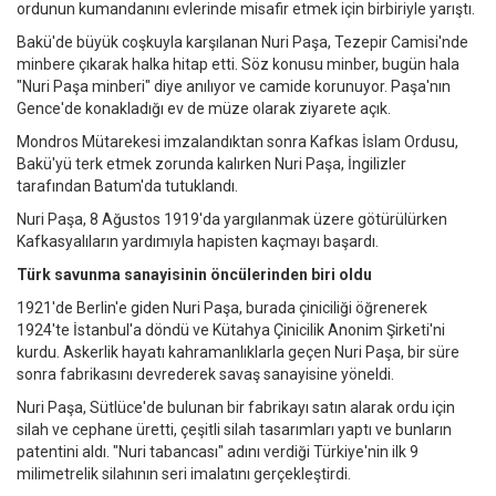
ordunun kumandanını evlerinde misafir etmek için birbiriyle yarıştı.
Bakü'de büyük coşkuyla karşılanan Nuri Paşa, Tezepir Camisi'nde
minbere çıkarak halka hitap etti. Söz konusu minber, bugün hala
"Nuri Paşa minberi" diye anılıyor ve camide korunuyor. Paşa'nın
Gence'de konakladığı ev de müze olarak ziyarete açık.
Mondros Mütarekesi imzalandıktan sonra Kafkas İslam Ordusu,
Bakü'yü terk etmek zorunda kalırken Nuri Paşa, İngilizler
tarafından Batum'da tutuklandı.
Nuri Paşa, 8 Ağustos 1919'da yargılanmak üzere götürülürken
Kafkasyalıların yardımıyla hapisten kaçmayı başardı.
Türk savunma sanayisinin öncülerinden biri oldu
1921'de Berlin'e giden Nuri Paşa, burada çiniciliği öğrenerek
1924'te İstanbul'a döndü ve Kütahya Çinicilik Anonim Şirketi'ni
kurdu. Askerlik hayatı kahramanlıklarla geçen Nuri Paşa, bir süre
sonra fabrikasını devrederek savaş sanayisine yöneldi.
Nuri Paşa, Sütlüce'de bulunan bir fabrikayı satın alarak ordu için
silah ve cephane üretti, çeşitli silah tasarımları yaptı ve bunların
patentini aldı. "Nuri tabancası" adını verdiği Türkiye'nin ilk 9
milimetrelik silahının seri imalatını gerçekleştirdi.