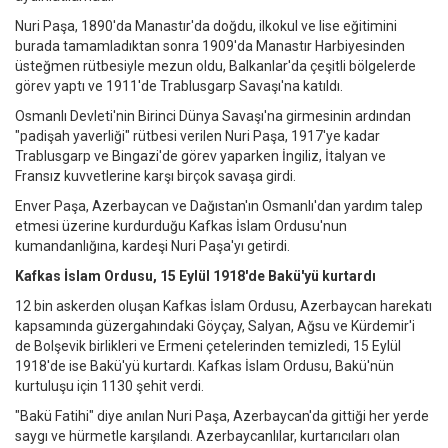
Nuri Paşa, 1890'da Manastır'da doğdu, ilkokul ve lise eğitimini
burada tamamladıktan sonra 1909'da Manastır Harbiyesinden
üsteğmen rütbesiyle mezun oldu, Balkanlar'da çeşitli bölgelerde
görev yaptı ve 1911'de Trablusgarp Savaşı'na katıldı.
Osmanlı Devleti'nin Birinci Dünya Savaşı'na girmesinin ardından
"padişah yaverliği" rütbesi verilen Nuri Paşa, 1917'ye kadar
Trablusgarp ve Bingazi'de görev yaparken İngiliz, İtalyan ve
Fransız kuvvetlerine karşı birçok savaşa girdi.
Enver Paşa, Azerbaycan ve Dağıstan'ın Osmanlı'dan yardım talep
etmesi üzerine kurdurduğu Kafkas İslam Ordusu'nun
kumandanlığına, kardeşi Nuri Paşa'yı getirdi.
Kafkas İslam Ordusu, 15 Eylül 1918'de Bakü'yü kurtardı
12 bin askerden oluşan Kafkas İslam Ordusu, Azerbaycan harekatı
kapsamında güzergahındaki Göyçay, Salyan, Ağsu ve Kürdemir'i
de Bolşevik birlikleri ve Ermeni çetelerinden temizledi, 15 Eylül
1918'de ise Bakü'yü kurtardı. Kafkas İslam Ordusu, Bakü'nün
kurtuluşu için 1130 şehit verdi.
"Bakü Fatihi" diye anılan Nuri Paşa, Azerbaycan'da gittiği her yerde
saygı ve hürmetle karşılandı. Azerbaycanlılar, kurtarıcıları olan