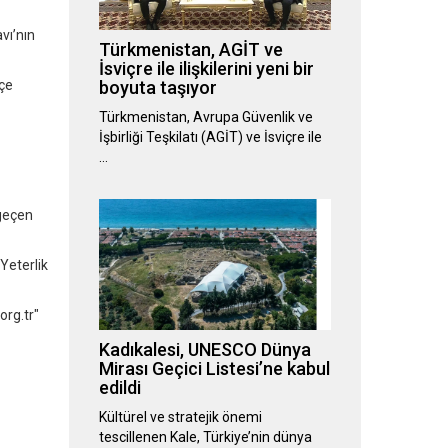
vı’nın
Türkmenistan, AGİT ve
İsviçre ile ilişkilerini yeni bir
kçe
boyuta taşıyor
Türkmenistan, Avrupa Güvenlik ve
İşbirliği Teşkilatı (AGİT) ve İsviçre ile
…
 geçen
Yeterlik
org.tr"
Kadıkalesi, UNESCO Dünya
Mirası Geçici Listesi’ne kabul
edildi
Kültürel ve stratejik önemi
tescillenen Kale, Türkiye’nin dünya