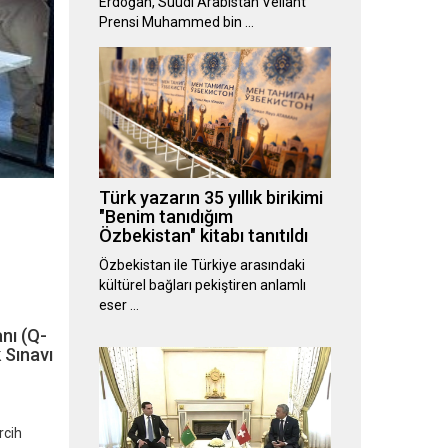
Erdoğan, Suudi Arabistan Veliaht
Prensi Muhammed bin …
Türk yazarın 35 yıllık birikimi
"Benim tanıdığım
Özbekistan" kitabı tanıtıldı
Özbekistan ile Türkiye arasındaki
kültürel bağları pekiştiren anlamlı
eser …
anı (Q-
 Sınavı
rcih