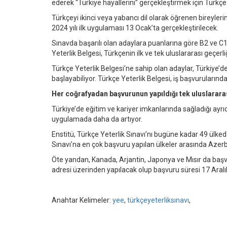
ederek “Türkiye hayallerini” gerçekleştirmek için Türkçe
Türkçeyi ikinci veya yabancı dil olarak öğrenen bireylerin
2024 yılı ilk uygulaması 13 Ocak’ta gerçekleştirilecek.
Sınavda başarılı olan adaylara puanlarına göre B2 ve C1
Yeterlik Belgesi, Türkçenin ilk ve tek uluslararası geçerliğ
Türkçe Yeterlik Belgesi’ne sahip olan adaylar, Türkiye’
başlayabiliyor. Türkçe Yeterlik Belgesi, iş başvurularınd
Her coğrafyadan başvurunun yapıldığı tek uluslarara
Türkiye’de eğitim ve kariyer imkanlarında sağladığı ayrıc
uygulamada daha da artıyor.
Enstitü, Türkçe Yeterlik Sınavı’nı bugüne kadar 49 ülked
Sınavı’na en çok başvuru yapılan ülkeler arasında Azerb
Öte yandan, Kanada, Arjantin, Japonya ve Mısır da başvur
adresi üzerinden yapılacak olup başvuru süresi 17 Ara
Anahtar Kelimeler:
yee
,
türkçeyeterliksınavı
,