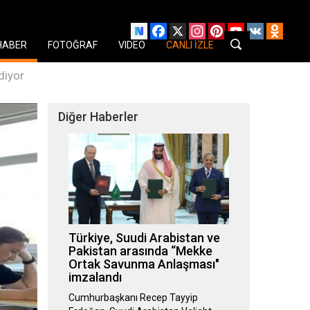
Facebook
X
Instagram
Pinterest
YouTube
VK
Odnok
HABER
FOTOĞRAF
VIDEO
CANLI İZLE
diyor
Diğer Haberler
Türkiye, Suudi Arabistan ve
Pakistan arasında “Mekke
Ortak Savunma Anlaşması"
imzalandı
Cumhurbaşkanı Recep Tayyip