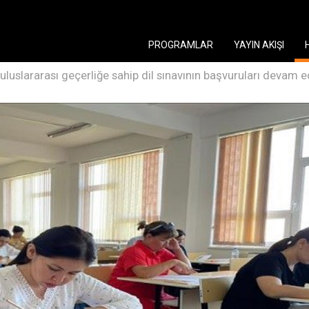
PROGRAMLAR
YAYIN AKIŞI
uluslararası geçerliğe sahip dil sınavının başvuruları devam e