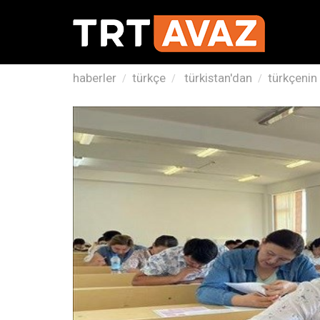
haberler
türkçe
türkistan'dan
türkçenin 