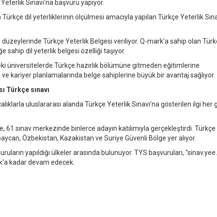
 Yeterlik Sınavı'na başvuru yapıyor.
 Türkçe dil yeterliklerinin ölçülmesi amacıyla yapılan Türkçe Yeterlik Sına
 düzeylerinde Türkçe Yeterlik Belgesi veriliyor. Q-mark'a sahip olan Tür
e sahip dil yeterlik belgesi özelliği taşıyor.
deki üniversitelerde Türkçe hazırlık bölümüne gitmeden eğitimlerine
a ve kariyer planlamalarında belge sahiplerine büyük bir avantaj sağlıyor.
sı Türkçe sınavı
alıklarla uluslararası alanda Türkçe Yeterlik Sınavı’na gösterilen ilgi her
e, 61 sınav merkezinde binlerce adayın katılımıyla gerçekleştirdi. Türkçe 
aycan, Özbekistan, Kazakistan ve Suriye Güvenli Bölge yer alıyor.
uların yapıldığı ülkeler arasında bulunuyor. TYS başvuruları, "sinav.yee.
lık'a kadar devam edecek.