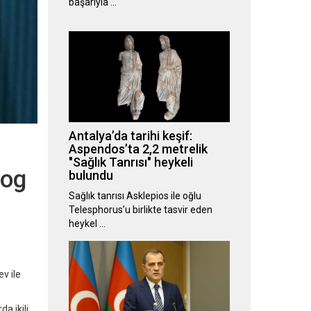
başarıyla …
Antalya’da tarihi keşif:
Aspendos’ta 2,2 metrelik
"Sağlık Tanrısı" heykeli
log
bulundu
Sağlık tanrısı Asklepios ile oğlu
Telesphorus’u birlikte tasvir eden
heykel …
v ile
a ikili