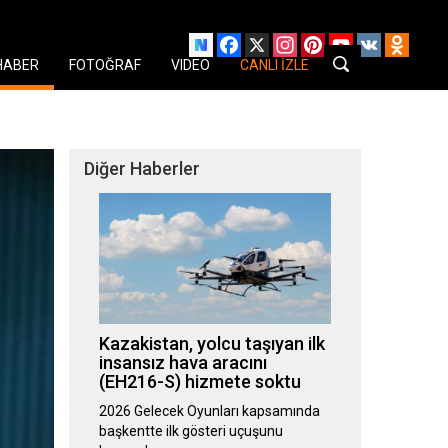
Facebook
X
Instagram
Pinterest
YouTube
VK
Odnok
HABER
FOTOĞRAF
VIDEO
CANLI İZLE
Diğer Haberler
Kazakistan, yolcu taşıyan ilk
insansız hava aracını
(EH216-S) hizmete soktu
2026 Gelecek Oyunları kapsamında
başkentte ilk gösteri uçuşunu