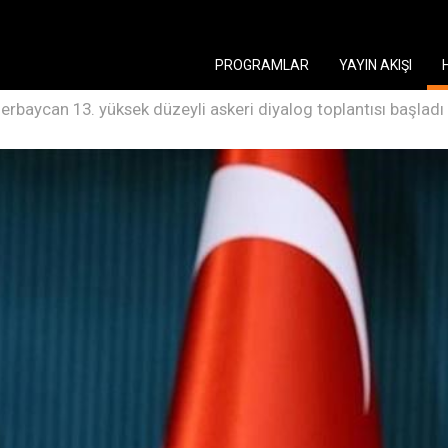
PROGRAMLAR
YAYIN AKIŞI
erbaycan 13. yüksek düzeyli askeri diyalog toplantısı başladı