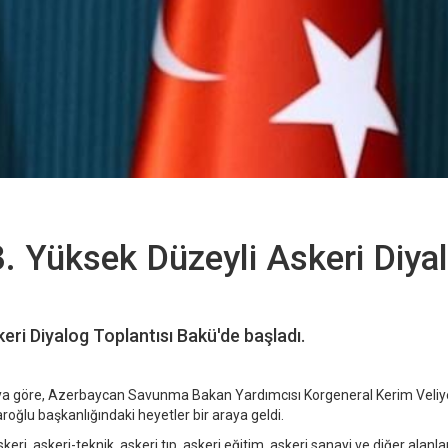
. Yüksek Düzeyli Askeri Diya
ri Diyalog Toplantısı Bakü'de başladı.
 göre, Azerbaycan Savunma Bakan Yardımcısı Korgeneral Kerim Veliye
oğlu başkanlığındaki heyetler bir araya geldi.
ri, askeri-teknik, askeri tıp, askeri eğitim, askeri sanayi ve diğer alanlard