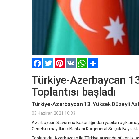
Facebook
Twitter
Pinterest
VK
WhatsApp
Paylaş
Türkiye-Azerbaycan 13
Toplantısı başladı
Türkiye-Azerbaycan 13. Yüksek Düzeyli Aske
03 Haziran 2021 10:33
Azerbaycan Savunma Bakanlığından yapılan açıklamaya
Genelkurmay İkinci Başkanı Korgeneral Selçuk Bayraktar
Toplantıda, Azerbaycan ile Türkiye arasında güvenlik, aske