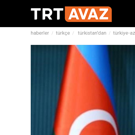
haberler
türkçe
türkistan'dan
türkiye-az