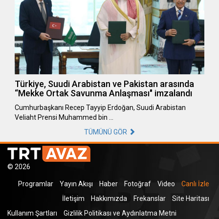
Türkiye, Suudi Arabistan ve Pakistan arasında
“Mekke Ortak Savunma Anlaşması" imzalandı
Cumhurbaşkanı Recep Tayyip Erdoğan, Suudi Arabistan
Veliaht Prensi Muhammed bin …
TÜMÜNÜ GÖR
© 2026
Programlar
Yayın Akışı
Haber
Fotoğraf
Video
Canlı İzle
İletişim
Hakkımızda
Frekanslar
Site Haritası
Kullanım Şartları
Gizlilik Politikası ve Aydınlatma Metni