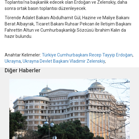
Toplantısı'na başkanlık edecek olan Erdoğan ve Zelenskiy, daha
sonra ortak basın toplantısı düzenleyecek.
Törende Adalet Bakanı Abdulhamit Gül, Hazine ve Maliye Bakanı
Berat Albayrak, Ticaret Bakanı Ruhsar Pekcan ile İletişim Başkanı
Fahrettin Altun ve Cumhurbaşkanlığı Sözcüsü İbrahim Kalın da
hazır bulundu.
Anahtar Kelimeler:
Türkiye Cumhurbaşkanı Recep Tayyip Erdoğan
,
Ukrayna
,
Ukrayna Devlet Başkanı Vladimir Zelenskiy
,
Diğer Haberler