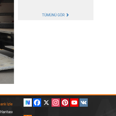
TÜMÜNÜ GÖR
Facebook
X
Instagram
Pinterest
YouTube
VK
anlı İzle
 Haritası