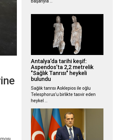
başarıyla …
Antalya’da tarihi keşif:
Aspendos’ta 2,2 metrelik
"Sağlık Tanrısı" heykeli
rine
bulundu
Sağlık tanrısı Asklepios ile oğlu
Telesphorus’u birlikte tasvir eden
heykel …
ımcısı