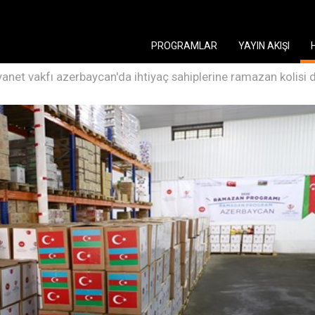
PROGRAMLAR
YAYIN AKIŞI
yanet vakfı azerbaycan'da ihtiyaç sahiplerine ramazan kolisi d