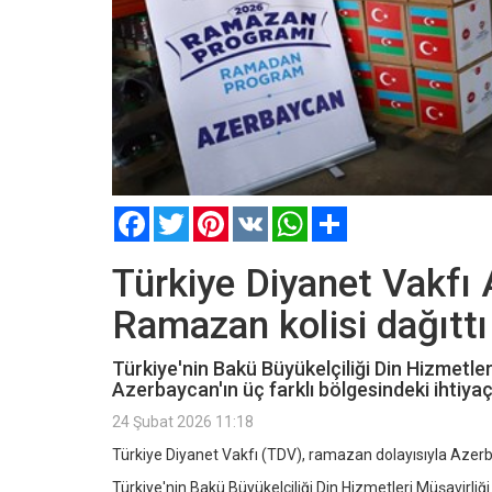
Facebook
Twitter
Pinterest
VK
WhatsApp
Paylaş
Türkiye Diyanet Vakfı 
Ramazan kolisi dağıttı
Türkiye'nin Bakü Büyükelçiliği Din Hizmetleri
Azerbaycan'ın üç farklı bölgesindeki ihtiyaç 
24 Şubat 2026 11:18
Türkiye Diyanet Vakfı (TDV), ramazan dolayısıyla Azerbay
Türkiye'nin Bakü Büyükelçiliği Din Hizmetleri Müşavirli