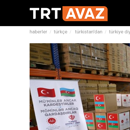
haberler
türkçe
türkistan'dan
türkiye di