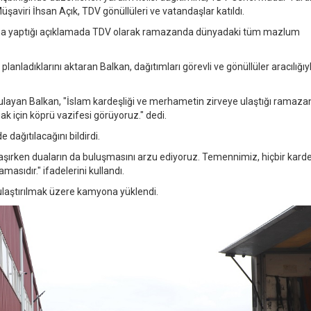
şaviri İhsan Açık, TDV gönüllüleri ve vatandaşlar katıldı.
ına yaptığı açıklamada TDV olarak ramazanda dünyadaki tüm mazlum
lanladıklarını aktaran Balkan, dağıtımları görevli ve gönüllüler aracılığıy
yan Balkan, "İslam kardeşliği ve merhametin zirveye ulaştığı ramaza
ak için köprü vazifesi görüyoruz." dedi.
 dağıtılacağını bildirdi.
şırken duaların da buluşmasını arzu ediyoruz. Temennimiz, hiçbir kard
sıdır." ifadelerini kullandı.
 ulaştırılmak üzere kamyona yüklendi.