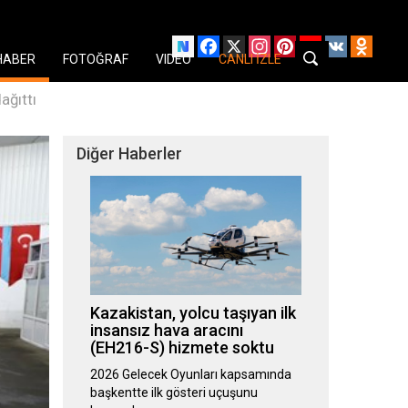
Facebook
X
Instagram
Pinterest
YouTube
VK
Odnok
HABER
FOTOĞRAF
VIDEO
CANLI İZLE
ağıttı
Diğer Haberler
Kazakistan, yolcu taşıyan ilk
insansız hava aracını
(EH216-S) hizmete soktu
2026 Gelecek Oyunları kapsamında
başkentte ilk gösteri uçuşunu