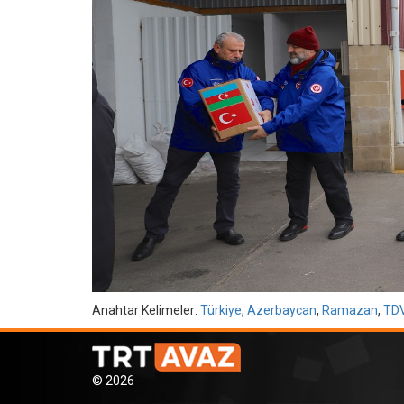
Anahtar Kelimeler:
Türkiye
,
Azerbaycan
,
Ramazan
,
TD
© 2026