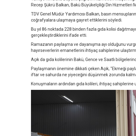
Recep Şükrü Balkan, Bakü Büyükelçiliği Din Hizmetleri Mü
TDV Genel Müdür Yardımcısı Balkan, basın mensuplar
coğrafyalara ulaşmaya gayret ettiklerini söyledi.
Bu yıl 86 noktada 228 binden fazla gıda kolisi dağıtmayı p
gerçekleştirdiklerini ifade etti.
Ramazanın paylaşma ve dayanışma ayı olduğunu vurgula
hayırseverlerin emanetlerini ihtiyaç sahiplerine ulaştırm
Açık da gıda kolilerinin Bakü, Gence ve Saatlı bölgelerinde
Paylaşmanın önemine dikkati çeken Açık, "Ekmeği payla
iftar ve sahurda ne yiyeceğini düşünmek zorunda kalmama
Konuşmaların ardından gıda kolileri, ihtiyaç sahiplerine