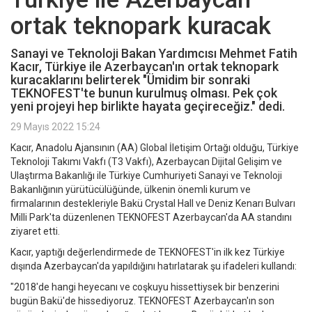
ortak teknopark kuracak
Sanayi ve Teknoloji Bakan Yardımcısı Mehmet Fatih
Kacır, Türkiye ile Azerbaycan'ın ortak teknopark
kuracaklarını belirterek "Ümidim bir sonraki
TEKNOFEST'te bunun kurulmuş olması. Pek çok
yeni projeyi hep birlikte hayata geçireceğiz." dedi.
29 Mayıs 2022 15:24
Kacır, Anadolu Ajansının (AA) Global İletişim Ortağı olduğu, Türkiye
Teknoloji Takımı Vakfı (T3 Vakfı), Azerbaycan Dijital Gelişim ve
Ulaştırma Bakanlığı ile Türkiye Cumhuriyeti Sanayi ve Teknoloji
Bakanlığının yürütücülüğünde, ülkenin önemli kurum ve
firmalarının destekleriyle Bakü Crystal Hall ve Deniz Kenarı Bulvarı
Milli Park'ta düzenlenen TEKNOFEST Azerbaycan'da AA standını
ziyaret etti.
Kacır, yaptığı değerlendirmede de TEKNOFEST'in ilk kez Türkiye
dışında Azerbaycan'da yapıldığını hatırlatarak şu ifadeleri kullandı:
"2018'de hangi heyecanı ve coşkuyu hissettiysek bir benzerini
bugün Bakü'de hissediyoruz. TEKNOFEST Azerbaycan'ın son