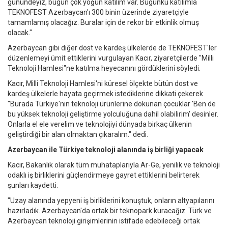
günündeyiz, bugün çok yoğun katılım var. Bugünkü katılımla
TEKNOFEST Azerbaycan'ı 300 binin üzerinde ziyaretçiyle
tamamlamış olacağız. Buralar için de rekor bir etkinlik olmuş
olacak."
Azerbaycan gibi diğer dost ve kardeş ülkelerde de TEKNOFEST'ler
düzenlemeyi ümit ettiklerini vurgulayan Kacır, ziyaretçilerde "Milli
Teknoloji Hamlesi"ne katılma heyecanını gördüklerini söyledi.
Kacır, Milli Teknoloji Hamlesi'ni küresel ölçekte bütün dost ve
kardeş ülkelerle hayata geçirmek istediklerine dikkati çekerek
"Burada Türkiye'nin teknoloji ürünlerine dokunan çocuklar 'Ben de
bu yüksek teknoloji geliştirme yolculuğuna dahil olabilirim' desinler.
Onlarla el ele verelim ve teknolojiyi dünyada birkaç ülkenin
geliştirdiği bir alan olmaktan çıkaralım." dedi.
Azerbaycan ile Türkiye teknoloji alanında iş birliği yapacak
Kacır, Bakanlık olarak tüm muhataplarıyla Ar-Ge, yenilik ve teknoloji
odaklı iş birliklerini güçlendirmeye gayret ettiklerini belirterek
şunları kaydetti:
"Uzay alanında yepyeni iş birliklerini konuştuk, onların altyapılarını
hazırladık. Azerbaycan'da ortak bir teknopark kuracağız. Türk ve
Azerbaycan teknoloji girişimlerinin istifade edebileceği ortak