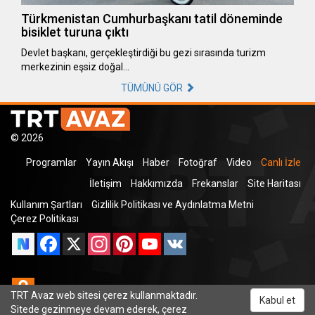
Türkmenistan Cumhurbaşkanı tatil döneminde
bisiklet turuna çıktı
Devlet başkanı, gerçekleştirdiği bu gezi sırasında turizm
merkezinin eşsiz doğal…
TÜMÜNÜ GÖR
© 2026
Programlar
Yayın Akışı
Haber
Fotoğraf
Video
Canlı İzle
İletişim
Hakkımızda
Frekanslar
Site Haritası
Kullanım Şartları
Gizlilik Politikası ve Aydınlatma Metni
Çerez Politikası
Facebook
X
Instagram
Pinterest
YouTube
VK
Odnoklassniki
TRT Avaz web sitesi çerez kullanmaktadır.
Kabul et
Sitede gezinmeye devam ederek, çerez