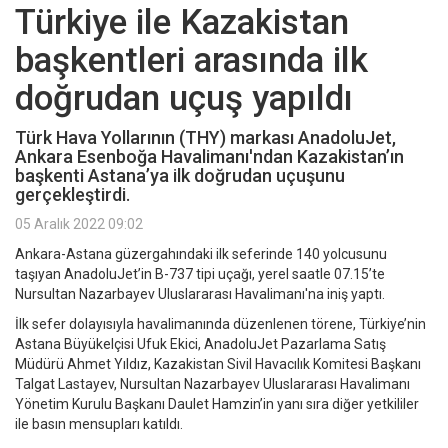
Türkiye ile Kazakistan
başkentleri arasında ilk
doğrudan uçuş yapıldı
Türk Hava Yollarının (THY) markası AnadoluJet,
Ankara Esenboğa Havalimanı'ndan Kazakistan’ın
başkenti Astana’ya ilk doğrudan uçuşunu
gerçekleştirdi.
05 Aralık 2022 09:02
Ankara-Astana güzergahındaki ilk seferinde 140 yolcusunu
taşıyan AnadoluJet’in B-737 tipi uçağı, yerel saatle 07.15’te
Nursultan Nazarbayev Uluslararası Havalimanı'na iniş yaptı.
İlk sefer dolayısıyla havalimanında düzenlenen törene, Türkiye’nin
Astana Büyükelçisi Ufuk Ekici, AnadoluJet Pazarlama Satış
Müdürü Ahmet Yıldız, Kazakistan Sivil Havacılık Komitesi Başkanı
Talgat Lastayev, Nursultan Nazarbayev Uluslararası Havalimanı
Yönetim Kurulu Başkanı Daulet Hamzin’in yanı sıra diğer yetkililer
ile basın mensupları katıldı.