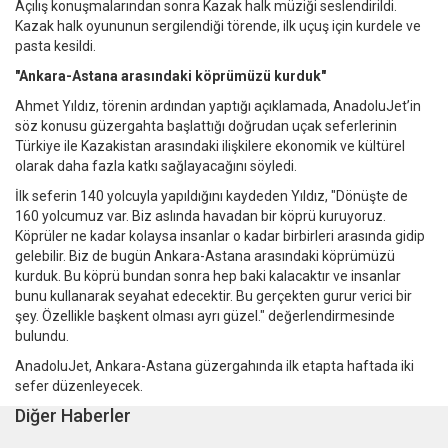
Açılış konuşmalarından sonra Kazak halk müziği seslendirildi.
Kazak halk oyununun sergilendiği törende, ilk uçuş için kurdele ve
pasta kesildi.
"Ankara-Astana arasındaki köprümüzü kurduk"
Ahmet Yıldız, törenin ardından yaptığı açıklamada, AnadoluJet’in
söz konusu güzergahta başlattığı doğrudan uçak seferlerinin
Türkiye ile Kazakistan arasındaki ilişkilere ekonomik ve kültürel
olarak daha fazla katkı sağlayacağını söyledi.
İlk seferin 140 yolcuyla yapıldığını kaydeden Yıldız, "Dönüşte de
160 yolcumuz var. Biz aslında havadan bir köprü kuruyoruz.
Köprüler ne kadar kolaysa insanlar o kadar birbirleri arasında gidip
gelebilir. Biz de bugün Ankara-Astana arasındaki köprümüzü
kurduk. Bu köprü bundan sonra hep baki kalacaktır ve insanlar
bunu kullanarak seyahat edecektir. Bu gerçekten gurur verici bir
şey. Özellikle başkent olması ayrı güzel." değerlendirmesinde
bulundu.
AnadoluJet, Ankara-Astana güzergahında ilk etapta haftada iki
sefer düzenleyecek.
Diğer Haberler