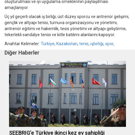
oluşturulması ve iyi uygulama örneklerinin paylaşılması
amaçlanıyor.
Üç yıl geçerli olacak iş birliği; üst düzey sporcu ve antrenör gelişimi,
gençlik ve altyapı tenisi, turnuva organizasyonu ve yönetimi,
antrenör eğitimi ve hakemlik, tesis yönetimi ve altyapı geliştirme,
tekerlekli sandalye tenisi ve kitle katılımı alanlarını kapsıyor.
Anahtar Kelimeler:
Türkiye
,
Kazakistan
,
tenis
,
işbirliği
,
spor
,
Diğer Haberler
SEEBRIG’e Türkiye ikinci kez ev sahipliği