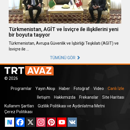
Türkmenistan, AGİT ve İsviçre ile ilişkilerini yeni
bir boyuta taşıyor
Türkmenistan, Avrupa Güvenlik ve İşbirliği Teşkilatı (AGİT) ve
İsviçre ile …
TÜMÜNÜ GÖR
© 2026
Programlar
Yayın Akışı
Haber
Fotoğraf
Video
Canlı İzle
İletişim
Hakkımızda
Frekanslar
Site Haritası
Kullanım Şartları
Gizlilik Politikası ve Aydınlatma Metni
Çerez Politikası
Facebook
X
Instagram
Pinterest
YouTube
VK