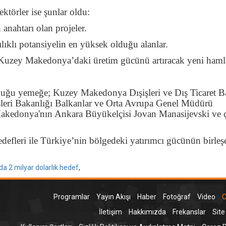
ektörler ise şunlar oldu:
anahtarı olan projeler.
şılıklı potansiyelin en yüksek olduğu alanlar.
n Kuzey Makedonya’daki üretim gücünü artıracak yeni hamle
duğu yemeğe; Kuzey Makedonya Dışişleri ve Dış Ticaret B
leri Bakanlığı Balkanlar ve Orta Avrupa Genel Müdürü
kedonya'nın Ankara Büyükelçisi Jovan Manasijevski ve 
fleri ile Türkiye’nin bölgedeki yatırımcı gücünün birleş
a 2 milyar dolarlık hedef
,
Programlar
Yayın Akışı
Haber
Fotoğraf
Video
C
İletişim
Hakkımızda
Frekanslar
Site