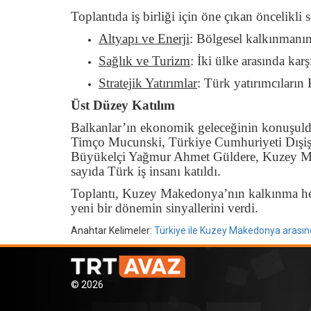
Toplantıda iş birliği için öne çıkan öncelikli s
Altyapı ve Enerji
: Bölgesel kalkınmanın 
Sağlık ve Turizm
: İki ülke arasında kar
Stratejik Yatırımlar
: Türk yatırımcıları
Üst Düzey Katılım
Balkanlar’ın ekonomik geleceğinin konuşul
Timço Mucunski, Türkiye Cumhuriyeti Dışiş
Büyükelçi Yağmur Ahmet Güldere, Kuzey Ma
sayıda Türk iş insanı katıldı.
Toplantı, Kuzey Makedonya’nın kalkınma hede
yeni bir dönemin sinyallerini verdi.
Anahtar Kelimeler:
Türkiye ile Kuzey Makedonya arasınd
© 2026