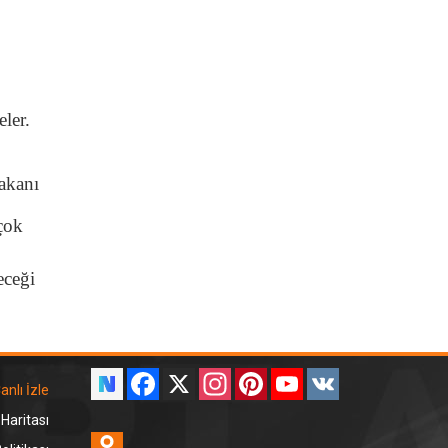
ler.
akanı
çok
eceği
Facebook
X
Instagram
Pinterest
YouTube
VK
anlı İzle
 Haritası
Odnoklassniki