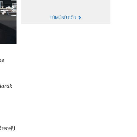
TÜMÜNÜ GÖR
ke
larak
öreceği