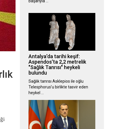
başarıyla …
Antalya’da tarihi keşif:
Aspendos’ta 2,2 metrelik
"Sağlık Tanrısı" heykeli
lık
bulundu
Sağlık tanrısı Asklepios ile oğlu
Telesphorus’u birlikte tasvir eden
heykel …
iği