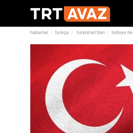
haberler
türkçe
türkistan'dan
türkiye i