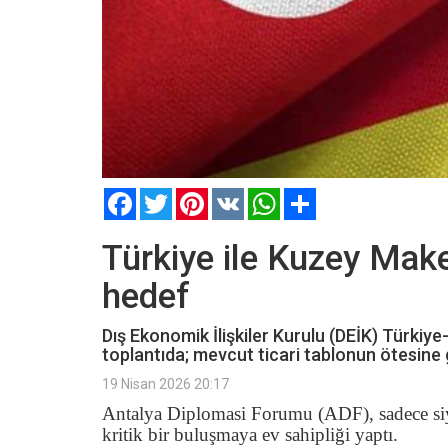
Facebook
Twitter
Pinterest
VK
WhatsApp
Paylaş
Türkiye ile Kuzey Make
hedef
Dış Ekonomik İlişkiler Kurulu (DEİK) Türk
toplantıda; mevcut ticari tablonun ötesine g
19 Nisan 2026 20:17
Antalya Diplomasi Forumu (ADF), sadece siya
kritik bir buluşmaya ev sahipliği yaptı.