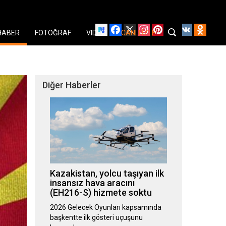
Facebook
X
Instagram
Pinterest
YouTube
VK
Odnok
HABER
FOTOĞRAF
VIDEO
CANLI İZLE
Diğer Haberler
Kazakistan, yolcu taşıyan ilk
insansız hava aracını
(EH216-S) hizmete soktu
2026 Gelecek Oyunları kapsamında
başkentte ilk gösteri uçuşunu