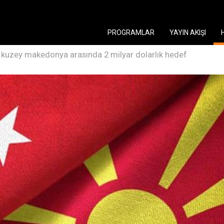
PROGRAMLAR
YAYIN AKIŞI
le kuzey makedonya arasında 2 milyar dolarlık hedef