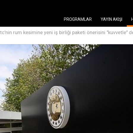
PROGRAMLAR
YAYIN AKIŞI
ktc'nin rum kesimine yeni iş birliği paketi önerisini "kuvvetle" d