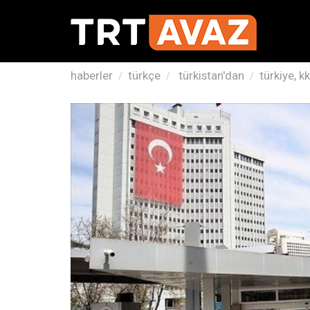
haberler
türkçe
türkistan'dan
türkiye, k