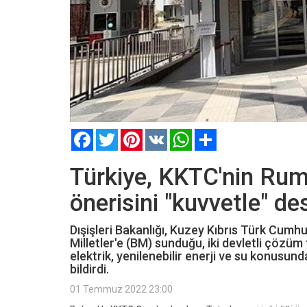
Facebook
Twitter
Pinterest
VK
WhatsApp
Paylaş
Türkiye, KKTC'nin Rum 
önerisini "kuvvetle" de
Dışişleri Bakanlığı, Kuzey Kıbrıs Türk Cumh
Milletler'e (BM) sunduğu, iki devletli çözü
elektrik, yenilenebilir enerji ve su konusunda
bildirdi.
01 Temmuz 2022 23:00