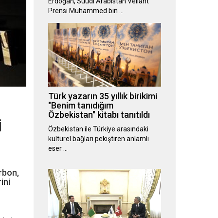
Erdoğan, Suudi Arabistan Veliaht
Prensi Muhammed bin …
Türk yazarın 35 yıllık birikimi
"Benim tanıdığım
Özbekistan" kitabı tanıtıldı
i
Özbekistan ile Türkiye arasındaki
kültürel bağları pekiştiren anlamlı
eser …
rbon,
ini