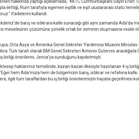
nerileri hakkında yaptığı açıklamada, "KKTC Cumhurbaşkanı Sayın Ersin Ta
lettiği, Rum tarafıyla egemen eşitlik ve eşit uluslararası statü temeli
ruz." ifadelerini kullandı.
kdeniz'de barış ve istikrara katkı sunacağı gibi aynı zamanda Ada’da me
Kıbrıs meselesinin çözümüne yönelik ortak bir zeminin oluşmasına vesile o
upa, Orta Asya ve Amerika Genel Sekreter Yardımcısı Muavini Miroslav 
ıbrıs Türk tarafı olarak BM Genel Sekreteri Antonio Guterres aracılığıyla
 iş birliği önerilerini, Jenca'ya sunduğunu kaydetmişti.
ktesep haklarımız temelinde, kazan-kazan ilkesiyle hazırlanan 4 iş birliğ
Eğer hem Ada'mıza hem de bölgemizin barış, istikrar ve refahına katkı
 ilgili tüm taraflardan bu iş birliği önerilerimizin hayata geçirilmesi 