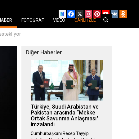
Facebook
X
Instagram
Pinterest
YouTube
VK
Odnok
HABER
FOTOĞRAF
VIDEO
CANLI İZLE
estekliyor
Diğer Haberler
Türkiye, Suudi Arabistan ve
Pakistan arasında “Mekke
Ortak Savunma Anlaşması"
imzalandı
Cumhurbaşkanı Recep Tayyip