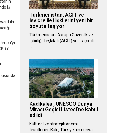
tar'ın
nde iş
Türkmenistan, AGİT ve
İsviçre ile ilişkilerini yeni bir
vcut iki
boyuta taşıyor
lacağı
Türkmenistan, Avrupa Güvenlik ve
İşbirliği Teşkilatı (AGİT) ve İsviçre ile
Jenca'yı
…
 GKRY
i
konusunda
Kadıkalesi, UNESCO Dünya
Mirası Geçici Listesi’ne kabul
edildi
Kültürel ve stratejik önemi
tescillenen Kale, Türkiye’nin dünya