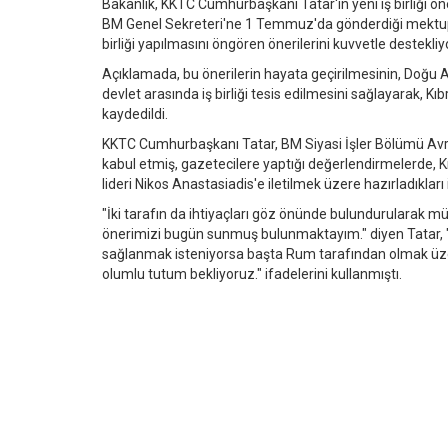
Bakanlık, KKTC Cumhurbaşkanı Tatar'ın yeni iş birliği ö
BM Genel Sekreteri'ne 1 Temmuz'da gönderdiği mektupla i
birliği yapılmasını öngören önerilerini kuvvetle destekliyo
Açıklamada, bu önerilerin hayata geçirilmesinin, Doğu A
devlet arasında iş birliği tesis edilmesini sağlayarak, 
kaydedildi.
KKTC Cumhurbaşkanı Tatar, BM Siyasi İşler Bölümü Avr
kabul etmiş, gazetecilere yaptığı değerlendirmelerde, K
lideri Nikos Anastasiadis'e iletilmek üzere hazırladıkları
"İki tarafın da ihtiyaçları göz önünde bulundurularak mü
önerimizi bugün sunmuş bulunmaktayım." diyen Tatar, "
sağlanmak isteniyorsa başta Rum tarafından olmak üzere,
olumlu tutum bekliyoruz." ifadelerini kullanmıştı.