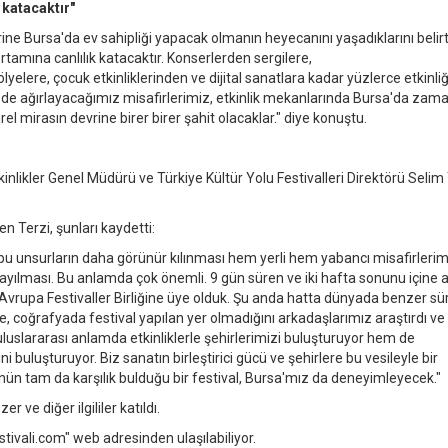
 katacaktır"
rine Bursa'da ev sahipliği yapacak olmanın heyecanını yaşadıklarını belir
rtamına canlılık katacaktır. Konserlerden sergilere,
lyelere, çocuk etkinliklerinden ve dijital sanatlara kadar yüzlerce etkinliğ
izde ağırlayacağımız misafirlerimiz, etkinlik mekanlarında Bursa'da zam
el mirasın devrine birer birer şahit olacaklar." diye konuştu.
inlikler Genel Müdürü ve Türkiye Kültür Yolu Festivalleri Direktörü Selim 
en Terzi, şunları kaydetti:
eki bu unsurların daha görünür kılınması hem yerli hem yabancı misafirlerim
ayılması. Bu anlamda çok önemli. 9 gün süren ve iki hafta sonunu içine a
 Avrupa Festivaller Birliğine üye olduk. Şu anda hatta dünyada benzer sü
, coğrafyada festival yapılan yer olmadığını arkadaşlarımız araştırdı ve
uluslararası anlamda etkinliklerle şehirlerimizi buluşturuyor hem de
i buluşturuyor. Biz sanatın birleştirici gücü ve şehirlere bu vesileyle bir
n tam da karşılık bulduğu bir festival, Bursa'mız da deneyimleyecek."
 ve diğer ilgililer katıldı.
stivali.com" web adresinden ulaşılabiliyor.