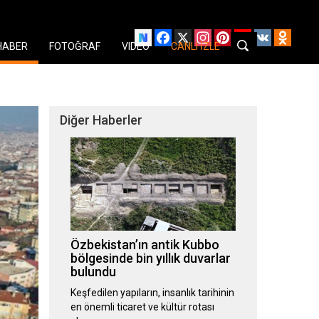
Facebook
X
Instagram
Pinterest
YouTube
VK
Odnok
HABER
FOTOĞRAF
VIDEO
CANLI İZLE
Diğer Haberler
Özbekistan’ın antik Kubbo
bölgesinde bin yıllık duvarlar
bulundu
Keşfedilen yapıların, insanlık tarihinin
en önemli ticaret ve kültür rotası