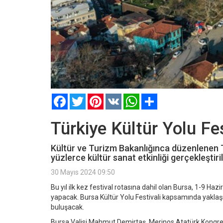
Facebook
Twitter
Pinterest
VK
WhatsApp
Paylaş
Türkiye Kültür Yolu Fes
Kültür ve Turizm Bakanlığınca düzenlenen T
yüzlerce kültür sanat etkinliği gerçekleştiri
30 Mayıs 2024 09:50
Bu yıl ilk kez festival rotasına dahil olan Bursa, 1-9 Hazi
yapacak. Bursa Kültür Yolu Festivali kapsamında yaklaşı
buluşacak.
Bursa Valisi Mahmut Demirtaş, Merinos Atatürk Kongre 