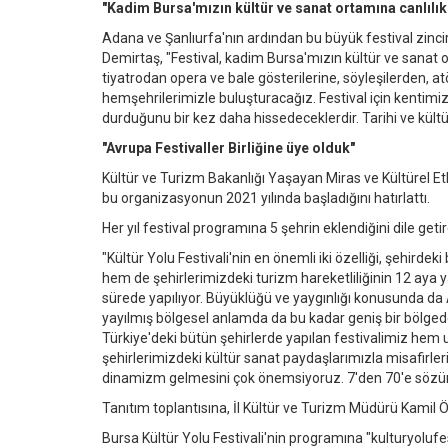
"Kadim Bursa'mızın kültür ve sanat ortamına canlılık
Adana ve Şanlıurfa'nın ardından bu büyük festival zinci
Demirtaş, "Festival, kadim Bursa'mızın kültür ve sanat o
tiyatrodan opera ve bale gösterilerine, söyleşilerden, atö
hemşehrilerimizle buluşturacağız. Festival için kentim
durduğunu bir kez daha hissedeceklerdir. Tarihi ve kültür
"Avrupa Festivaller Birliğine üye olduk"
Kültür ve Turizm Bakanlığı Yaşayan Miras ve Kültürel Etk
bu organizasyonun 2021 yılında başladığını hatırlattı.
Her yıl festival programına 5 şehrin eklendiğini dile getir
"Kültür Yolu Festivali'nin en önemli iki özelliği, şehird
hem de şehirlerimizdeki turizm hareketliliğinin 12 aya y
sürede yapılıyor. Büyüklüğü ve yaygınlığı konusunda da
yayılmış bölgesel anlamda da bu kadar geniş bir bölgede
Türkiye'deki bütün şehirlerde yapılan festivalimiz hem 
şehirlerimizdeki kültür sanat paydaşlarımızla misafirlerin
dinamizm gelmesini çok önemsiyoruz. 7'den 70'e sözünü
Tanıtım toplantısına, İl Kültür ve Turizm Müdürü Kamil Özer
Bursa Kültür Yolu Festivali'nin programına "kulturyolufe