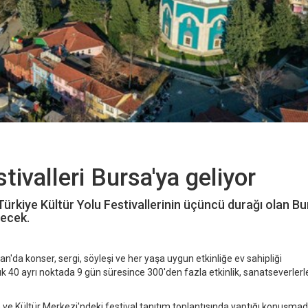
tivalleri Bursa'ya geliyor
ürkiye Kültür Yolu Festivallerinin üçüncü durağı olan Bu
lecek.
ran'da konser, sergi, söyleşi ve her yaşa uygun etkinliğe ev sahipliği
k 40 ayrı noktada 9 gün süresince 300'den fazla etkinlik, sanatseverlerl
ve Kültür Merkezi'ndeki festival tanıtım toplantısında yaptığı konuşma