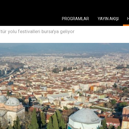
PROGRAMLAR
YAYIN AKIŞI
ltür yolu festivalleri bursa'ya geliyor