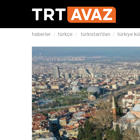
haberler
türkçe
türkistan'dan
türkiye kü