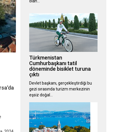
olan…
Türkmenistan
Cumhurbaşkanı tatil
döneminde bisiklet turuna
çıktı
Devlet başkanı, gerçekleştirdiği bu
rsa'da
gezi sırasında turizm merkezinin
eşsiz doğal…
e
da, 2024