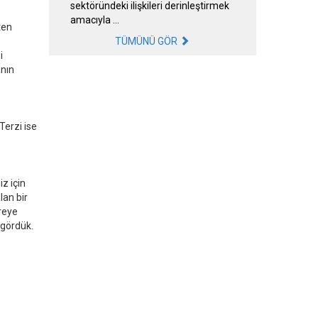
sektöründeki ilişkileri derinleştirmek
amacıyla …
ten
TÜMÜNÜ GÖR
i
anın
Terzi ise
iz için
lan bir
reye
 gördük.