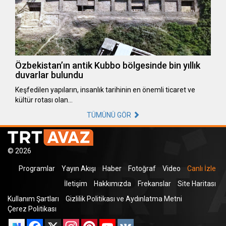
Özbekistan’ın antik Kubbo bölgesinde bin yıllık
duvarlar bulundu
Keşfedilen yapıların, insanlık tarihinin en önemli ticaret ve
kültür rotası olan…
TÜMÜNÜ GÖR
© 2026
Programlar
Yayın Akışı
Haber
Fotoğraf
Video
Canlı İzle
İletişim
Hakkımızda
Frekanslar
Site Haritası
Kullanım Şartları
Gizlilik Politikası ve Aydınlatma Metni
Çerez Politikası
Facebook
X
Instagram
Pinterest
YouTube
VK