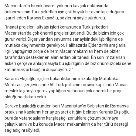
Macaristan'ın birçok ticaret yolunun kavşak noktasında
bulunmasının Türk şirketleri için çok büyük bir avantaj olduğuna
işaret eden Karanis Ekşioğlu, sözlerini şöyle sürdürdü:
"İnşaat projeleri, altyapı işleri konusunda Türk şirketleri
Macaristan'da çok önemli projeler üstlendi. Bu da bizim için çok
gurur verici. Diğer yandan savunma sanayisindeki işbirliğine de
mutlaka değinmemiz gerekiyor. Halihazırda Ejder zırhlı araçlarla
ilgili yaptığımız proje de hem Macar makamları hem de bizler
tarafından desteklenen alanlardan bir tanesi. En son imzalanan
askeri çerçeve anlaşmasıyla bu işbirliğinin de biz önümüzdeki sene
katlanarak artacağını düşünüyoruz."
Karanis Ekşioğlu, içişleri bakanlıklarının imzaladığı Mutabakat
Muhtırası çerçevesinde 50 Türk polisinin üç sınır kapısında Macar
meslektaşlarıyla görev yaptığına ve bunun çok önemli bir proje
olduğuna dikkati çekti.
Göreve başladığı günden beri Macaristan'ın Sırbistan ile Romanya
ortak sınır kapılarını her ay ziyaret ettiğini belirten Karanis Ekşioğlu,
burada vatandaşların karşılaştığı zorluklara çözüm bulmaya
çalıştıklarını ve bu konuda Macar makamların da her türlü desteği
sağladığını söyledi.