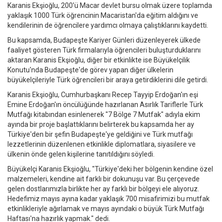
Karanis Ekşioğlu, 200'ü Macar devlet bursu olmak üzere toplamda
yaklaşık 1000 Türk öğrencinin Macaristan'da eğitim aldığını ve
kendilerinin de öğrencilere yardımcı olmaya çalıştıklarını kaydetti.
Bu kapsamda, Budapeşte Kariyer Günleri düzenleyerek ülkede
faaliyet gösteren Türk firmalarıyla öğrencileri buluşturduklarını
aktaran Karanis Ekşioğlu, diğer bir etkinlikte ise Büyükelçilik
Konutu'nda Budapeşte'de görev yapan diğer ülkelerin
büyükelçileriyle Türk öğrencileri bir araya getirdiklerini dile getirdi.
Karanis Ekşioğlu, Cumhurbaşkanı Recep Tayyip Erdoğan'ın eşi
Emine Erdoğan'ın öncülüğünde hazırlanan Asırlık Tariflerle Türk
Mutfağı kitabından esinlenerek "7 Bölge 7 Mutfak" adıyla ekim
ayında bir proje başlattıklarını belirterek bu kapsamda her ay
Türkiye'den bir şefin Budapeşte'ye geldiğini ve Türk mutfağı
lezzetlerinin düzenlenen etkinlikle diplomatlara, siyasilere ve
ülkenin önde gelen kişilerine tanıtıldığını söyledi.
Büyükelçi Karanis Ekşioğlu, "Türkiye'deki her bölgenin kendine özel
malzemeleri, kendine ait farklı bir dokunuşu var. Bu çerçevede
gelen dostlarımızla birlikte her ay farklı bir bölgeyi ele alıyoruz.
Hedefimiz mayıs ayına kadar yaklaşık 700 misafirimizi bu mutfak
etkinlikleriyle ağırlamak ve mayıs ayındaki o büyük Türk Mutfağı
Haftası'na hazırlık yapmak." dedi.