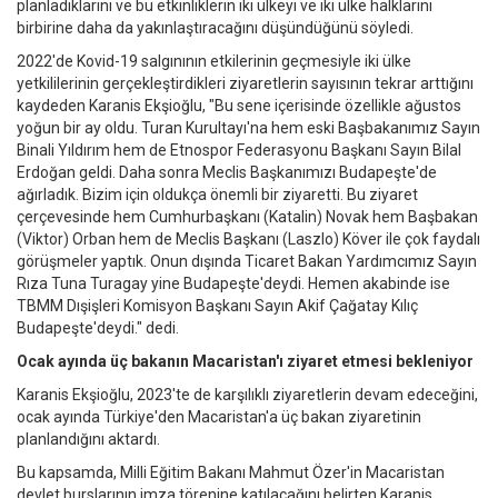
planladıklarını ve bu etkinliklerin iki ülkeyi ve iki ülke halklarını
birbirine daha da yakınlaştıracağını düşündüğünü söyledi.
2022'de Kovid-19 salgınının etkilerinin geçmesiyle iki ülke
yetkililerinin gerçekleştirdikleri ziyaretlerin sayısının tekrar arttığını
kaydeden Karanis Ekşioğlu, "Bu sene içerisinde özellikle ağustos
yoğun bir ay oldu. Turan Kurultayı'na hem eski Başbakanımız Sayın
Binali Yıldırım hem de Etnospor Federasyonu Başkanı Sayın Bilal
Erdoğan geldi. Daha sonra Meclis Başkanımızı Budapeşte'de
ağırladık. Bizim için oldukça önemli bir ziyaretti. Bu ziyaret
çerçevesinde hem Cumhurbaşkanı (Katalin) Novak hem Başbakan
(Viktor) Orban hem de Meclis Başkanı (Laszlo) Köver ile çok faydalı
görüşmeler yaptık. Onun dışında Ticaret Bakan Yardımcımız Sayın
Rıza Tuna Turagay yine Budapeşte'deydi. Hemen akabinde ise
TBMM Dışişleri Komisyon Başkanı Sayın Akif Çağatay Kılıç
Budapeşte'deydi." dedi.
Ocak ayında üç bakanın Macaristan'ı ziyaret etmesi bekleniyor
Karanis Ekşioğlu, 2023'te de karşılıklı ziyaretlerin devam edeceğini,
ocak ayında Türkiye'den Macaristan'a üç bakan ziyaretinin
planlandığını aktardı.
Bu kapsamda, Milli Eğitim Bakanı Mahmut Özer'in Macaristan
devlet burslarının imza törenine katılacağını belirten Karanis