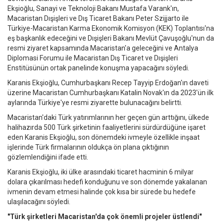
Ekşioğlu, Sanayi ve Teknoloji Bakanı Mustafa Varank'ın,
Macaristan Dışişleri ve Dış Ticaret Bakanı Peter Szijjarto ile
Türkiye-Macaristan Karma Ekonomik Komisyon (KEK) Toplantısı'na
eş başkanlık edeceğini ve Dışişleri Bakanı Mevlüt Çavuşoğlu'nun da
resmi ziyaret kapsamında Macaristan'a geleceğini ve Antalya
Diplomasi Forumu ile Macaristan Dış Ticaret ve Dışişleri
Enstitüsünün ortak panelinde konuşma yapacağını söyledi.
Karanis Ekşioğlu, Cumhurbaşkanı Recep Tayyip Erdoğan'ın daveti
üzerine Macaristan Cumhurbaşkanı Katalin Novak'ın da 2023'ün ilk
aylarında Türkiye'ye resmi ziyarette bulunacağını belirtti.
Macaristan'daki Türk yatırımlarının her geçen gün arttığını, ülkede
halihazırda 500 Türk şirketinin faaliyetlerini sürdürdüğüne işaret
eden Karanis Ekşioğlu, son dönemdeki ivmeyle özellikle inşaat
işlerinde Türk firmalarının oldukça ön plana çıktığının
gözlemlendiğini ifade etti.
Karanis Ekşioğlu, iki ülke arasındaki ticaret hacminin 6 milyar
dolara çıkarılması hedefi konduğunu ve son dönemde yakalanan
ivmenin devam etmesi halinde çok kısa bir sürede bu hedefe
ulaşılacağını söyledi.
"Türk şirketleri Macaristan'da çok önemli projeler üstlendi"