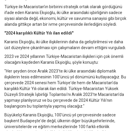
Türkiye ile Macaristan'ın birbirini stratejik ortak olarak gördüğünü
ifade eden Karanis Ekşioğlu, iki ülke arasındaki işbirliğinin sadece
siyasi alanda değil, ekonomi, kültür ve savunma sanayisi gibi birçok
alanda gittikçe artan bir ivme çerçevesinde ilerlediğini söyledi.
"2024 karşılıklı Kültür Yılı ilan edildi"
Karanis Ekşioğlu, iki ülke ilişkilerinin daha da geliştirilmesi ve daha
üst düzeylere çıkarılması için çalışmaların devam ettiğini vurguladı.
2023 ve 2024 yıllarının Türkiye-Macaristan ilişkileri için çok önemli
olacağını kaydeden Karanis Ekşioğlu, şöyle konuştu:
"Her şeyden önce Aralık 2023'te iki ülke arasındaki diplomatik
ilişkilerin tesis edilmesinin 100'üncü yıl dönümünü kutlayacağız. Bu
çerçevede 2024 senesi hem Türkiye'de hem de Macaristan'da
karşılıklı Kültür Yılı olarak ilan edildi. Türkiye-Macaristan Yüksek
Düzeyli Stratejik İşbirliği Toplantısı'nı Aralık 2023'te Macaristan'da
yapmayı planlıyoruz ve bu çerçevede de 2024 Kültür Yılı'nın
başlangıcını bu toplantıyla yapmış olacağız."
Büyükelçi Karanis Ekşioğlu, 100'üncü yıl çerçevesinde sadece
başkent Budapeşte'de değil, ülkenin diğer büyükşehirlerinde,
üniversitelerde ve eğitim merkezlerinde 100 farklı etkinlik