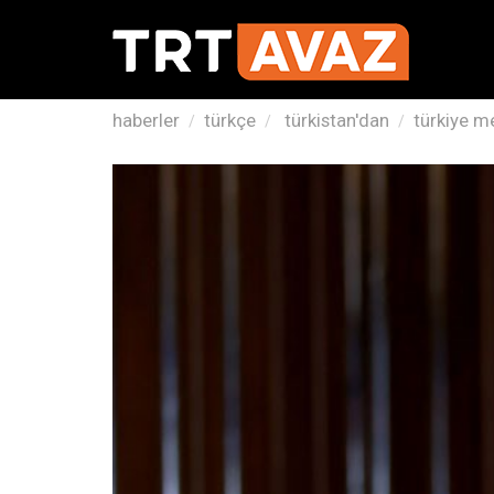
haberler
türkçe
türkistan'dan
türkiye m