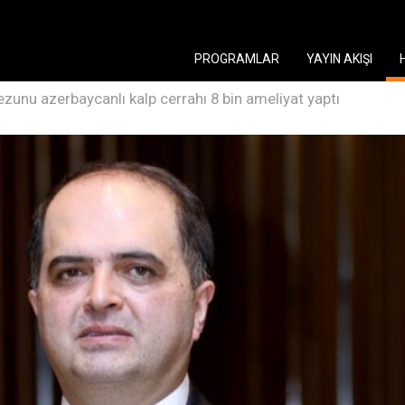
PROGRAMLAR
YAYIN AKIŞI
ezunu azerbaycanlı kalp cerrahı 8 bin ameliyat yaptı