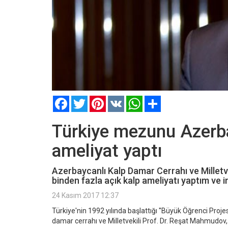
Facebook
Twitter
Pinterest
VK
WhatsApp
Paylaş
Türkiye mezunu Azerbay
ameliyat yaptı
Azerbaycanlı Kalp Damar Cerrahı ve Milletve
binden fazla açık kalp ameliyatı yaptım ve
24 Kasım 2017 12:37
Türkiye'nin 1992 yılında başlattığı ''Büyük Öğrenci Proj
damar cerrahı ve Milletvekili Prof. Dr. Reşat Mahmudov, 