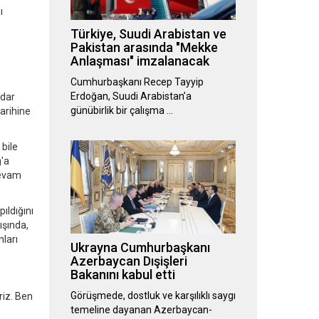
ı
Türkiye, Suudi Arabistan ve
Pakistan arasında "Mekke
Anlaşması" imzalanacak
Cumhurbaşkanı Recep Tayyip
Erdoğan, Suudi Arabistan’a
adar
günübirlik bir çalışma …
tarihine
 bile
'a
devam
ıldığını
ışında,
nları
Ukrayna Cumhurbaşkanı
Azerbaycan Dışişleri
Bakanını kabul etti
Görüşmede, dostluk ve karşılıklı saygı
riz. Ben
temeline dayanan Azerbaycan-