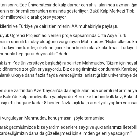
tan sonra Ege Üniversitesinde kalp damar cerrahisi alanında uzmanlığın
 en önemli cerrahları arasında gösteriliyor. Bakü Kalp Merkezi Tibbi
r milletvekili olarak görev yapıyor.
erini ve Türkiye'ye dair izlenimlerini AA muhabiriyle paylaştı.
'Büyük Öğrenci Projesi'' adı verilen proje kapsamında Orta Asya Türk
sinin önemli bir olay olduğunu vurgulayan Mahmudov, "Hiçbir ülke bu k
 Türkiye'nin kardeş ülkelerin çocuklarını burslu olarak okutması Türkiye 
e bununla hep gurur duyacaktır." dedi.
ak İzmir'de üniversiteye başladığını belirten Mahmudov, "Bizim için hayal
o dönemde zor günler yaşıyordu. Biz de eğitimimizi dondurarak Karabağ
larak ülkeye daha fazla fayda vereceğimizi anlattığı için üniversiteye 
 süre zarfından Azerbaycan'da da sağlık alanında önemli reformlar yap
ü'de kalp ameliyatları yapılıyordu. Ben ülke tarihinde ilk kez, Bakü d
asip etti, bugüne kadar 8 binden fazla açık kalp ameliyatı yaptım ve insa
ini vurgulayan Mahmudov, konuşmasını şöyle tamamladı:
arak geçmişimizde bize yardım edenlere saygı ve şükranlarımızı iletebili
n kardeşliğimizin daha da güzelleşmesi için elimden geleni yapacağım."