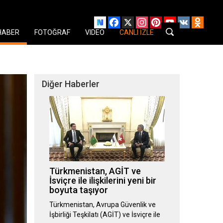
Facebook
X
Instagram
Pinterest
YouTube
VK
Odnok
HABER
FOTOĞRAF
VIDEO
CANLI İZLE
Diğer Haberler
Türkmenistan, AGİT ve
İsviçre ile ilişkilerini yeni bir
boyuta taşıyor
Türkmenistan, Avrupa Güvenlik ve
İşbirliği Teşkilatı (AGİT) ve İsviçre ile