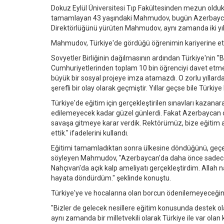
Dokuz Eylül Üniversitesi Tıp Fakültesinden mezun olduk
tamamlayan 43 yaşındaki Mahmudov, bugün Azerbaycan'ın
Direktörlüğünü yürüten Mahmudov, aynı zamanda iki yıldı
Mahmudov, Türkiye'de gördüğü öğrenimin kariyerine etkil
Sovyetler Birliğinin dağılmasının ardından Türkiye'nin '
Cumhuriyetlerinden toplam 10 bin öğrenciyi davet etme
büyük bir sosyal projeye imza atamazdı. O zorlu yıllarda
şerefli bir olay olarak geçmiştir. Yıllar geçse bile Türkiy
Türkiye'de eğitim için gerçekleştirilen sınavları kazanar
edilemeyecek kadar güzel günlerdi. Fakat Azerbaycan 
savaşa gitmeye karar verdik. Rektörümüz, bize eğitim a
ettik." ifadelerini kullandı.
Eğitimi tamamladıktan sonra ülkesine döndüğünü, geçen
söyleyen Mahmudov, "Azerbaycan'da daha önce sadece Bak
Nahçıvan'da açık kalp ameliyatı gerçekleştirdim. Allah n
hayata döndürdüm." şeklinde konuştu.
Türkiye'ye ve hocalarına olan borcun ödenilemeyeceğ
"Bizler de gelecek nesillere eğitim konusunda destek ol
aynı zamanda bir milletvekili olarak Türkiye ile var ola