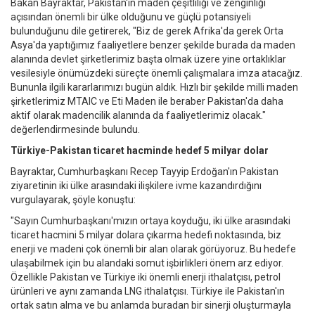
Bakan Bayraktar, Pakistan'ın maden çeşitliliği ve zenginliği
açısından önemli bir ülke olduğunu ve güçlü potansiyeli
bulunduğunu dile getirerek, "Biz de gerek Afrika'da gerek Orta
Asya'da yaptığımız faaliyetlere benzer şekilde burada da maden
alanında devlet şirketlerimiz başta olmak üzere yine ortaklıklar
vesilesiyle önümüzdeki süreçte önemli çalışmalara imza atacağız.
Bununla ilgili kararlarımızı bugün aldık. Hızlı bir şekilde milli maden
şirketlerimiz MTAIC ve Eti Maden ile beraber Pakistan'da daha
aktif olarak madencilik alanında da faaliyetlerimiz olacak."
değerlendirmesinde bulundu.
Türkiye-Pakistan ticaret hacminde hedef 5 milyar dolar
Bayraktar, Cumhurbaşkanı Recep Tayyip Erdoğan'ın Pakistan
ziyaretinin iki ülke arasındaki ilişkilere ivme kazandırdığını
vurgulayarak, şöyle konuştu:
"Sayın Cumhurbaşkanı'mızın ortaya koyduğu, iki ülke arasındaki
ticaret hacmini 5 milyar dolara çıkarma hedefi noktasında, biz
enerji ve madeni çok önemli bir alan olarak görüyoruz. Bu hedefe
ulaşabilmek için bu alandaki somut işbirlikleri önem arz ediyor.
Özellikle Pakistan ve Türkiye iki önemli enerji ithalatçısı, petrol
ürünleri ve aynı zamanda LNG ithalatçısı. Türkiye ile Pakistan'ın
ortak satın alma ve bu anlamda buradan bir sinerji oluşturmayla