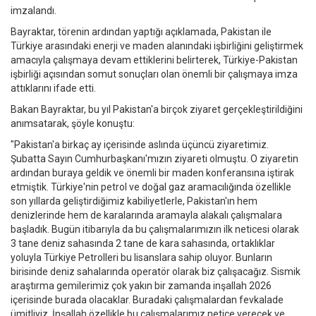
imzalandı.
Bayraktar, törenin ardından yaptığı açıklamada, Pakistan ile
Türkiye arasındaki enerji ve maden alanındaki işbirliğini geliştirmek
amacıyla çalışmaya devam ettiklerini belirterek, Türkiye-Pakistan
işbirliği açısından somut sonuçları olan önemli bir çalışmaya imza
attıklarını ifade etti.
Bakan Bayraktar, bu yıl Pakistan'a birçok ziyaret gerçekleştirildiğini
anımsatarak, şöyle konuştu:
"Pakistan'a birkaç ay içerisinde aslında üçüncü ziyaretimiz.
Şubatta Sayın Cumhurbaşkanı'mızın ziyareti olmuştu. O ziyaretin
ardından buraya geldik ve önemli bir maden konferansına iştirak
etmiştik. Türkiye'nin petrol ve doğal gaz aramacılığında özellikle
son yıllarda geliştirdiğimiz kabiliyetlerle, Pakistan'ın hem
denizlerinde hem de karalarında aramayla alakalı çalışmalara
başladık. Bugün itibarıyla da bu çalışmalarımızın ilk neticesi olarak
3 tane deniz sahasında 2 tane de kara sahasında, ortaklıklar
yoluyla Türkiye Petrolleri bu lisanslara sahip oluyor. Bunların
birisinde deniz sahalarında operatör olarak biz çalışacağız. Sismik
araştırma gemilerimiz çok yakın bir zamanda inşallah 2026
içerisinde burada olacaklar. Buradaki çalışmalardan fevkalade
ümitliyiz. İnşallah özellikle bu çalışmalarımız netice verecek ve