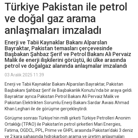
Türkiye Pakistan ile petrol
ve doğal gaz arama
anlaşmaları imzaladı
Enerji ve Tabii Kaynaklar Bakanı Alparslan
Bayraktar, Pakistan temasları çerçevesinde
Başbakan Şahbaz Şerif ve Petrol Bakanı Ali Pervaiz
Malik ile enerji ilişkilerini görüştü, iki ülke arasında
petrol ve doğalgaz alanında anlaşmalar imzalandı
03 Aralık 2025 11:39
Enerji ve Tabii Kaynaklar Bakanı Alparslan Bayraktar, Pakistan
Başbakanı Şahbaz Şerif ile Başbakanlık Konutu'nda bir araya geldi.
Bayraktar ayrıca Pakistan Petrol Bakanı Ali Pervaiz Malik ve
Pakistan Elektrikten Sorumlu Enerji Bakanı Sardar Awais Ahmad
Khan Leghari ile de görüşme gerçekleştirdi.
Görüşme sonrası Türkiye'nin milli şirketi Türkiye Petrolleri Anonim
Ortaklığı (TPAO) ile Pakistan'ın petrol şirketleri Mari Energies,
Fatima, OGDCL, PPL, Prime ve GHPL arasında Pakistan'daki 3 deniz
ve 2 kara sahasında hidrokarbon arama ve üretim anlaşmaları