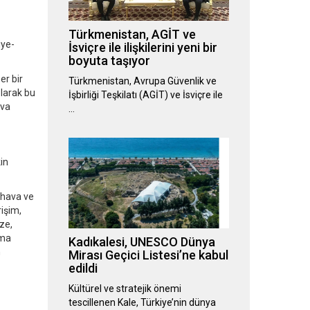
Türkmenistan, AGİT ve
iye-
İsviçre ile ilişkilerini yeni bir
boyuta taşıyor
er bir
Türkmenistan, Avrupa Güvenlik ve
olarak bu
İşbirliği Teşkilatı (AGİT) ve İsviçre ile
ava
…
in
 hava ve
işim,
ze,
nma
Kadıkalesi, UNESCO Dünya
n
Mirası Geçici Listesi’ne kabul
edildi
Kültürel ve stratejik önemi
tescillenen Kale, Türkiye’nin dünya