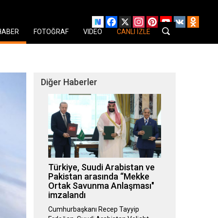
Facebook
X
Instagram
Pinterest
YouTube
VK
Odnok
HABER
FOTOĞRAF
VIDEO
CANLI İZLE
Diğer Haberler
Türkiye, Suudi Arabistan ve
Pakistan arasında “Mekke
Ortak Savunma Anlaşması"
imzalandı
Cumhurbaşkanı Recep Tayyip