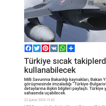
Facebook
Twitter
Pinterest
VK
WhatsApp
Paylaş
Türkiye sıcak takipler
kullanabilecek
Milli Savunma Bakanlığı kaynakları, Bakan 
görüşmesinde imzaladığı “Türkiye-Bulgarista
detaylarına ilişkin bilgileri paylaştı. Türkiy
sahasında uçabilecek.
22 Şubat 2024 15:42