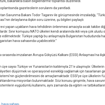
ürk, bakanlıkta basın bilgilendirme toplantısı düzenledi.
oplantısında gazetecilerin sorularını da yanıtladı.
ristan Savunma Bakanı Todor Tagarev ile görüşmesinde imzaladığı, "Türk
ı"nın detaylarına ilişkin soru üzerine, şu bilgileri paylaştı:
 görevi yapan uçakların hava tehdidinin önlenmesi amacıyla sıcak takibe diğ
dır. Sınır komşusu NATO ülkeleri kendi aralarında ikili veya çok uluslu 
 edilmektedir. Türkiye yaptığı bu anlaşmayla Bulgaristan hududunda h
ulgaristan hava sahasında uçabilecektir."
ı sırasında imzalanan Avrupa Gökyüzü Kalkanı (ESSI) Anlaşması'na ilişk
ye sayısı Türkiye ve Yunanistan'ın katılımıyla 21'e ulaşmıştır. Ülkelerin
iyetleri düşürmek ve operasyonel esnekliği sağlamak için tasarlanan gir
mi'nin güçlendirilmesini de amaçlamaktadır. ESSI'ye üye ülkelerin fü
i silahlandırma misyonları bulunmaktadır. Söz konusu girişimle, hava savu
, sistemlerin eşgüdümlü kullanımı, aynı zamanda da eğitim ve tatbikatları
,
hava sahası
,