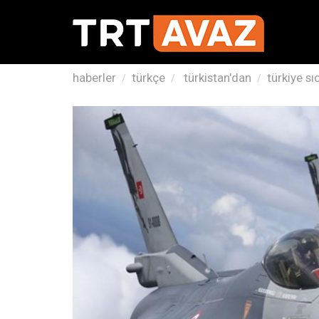
haberler
türkçe
türkistan'dan
türkiye sı