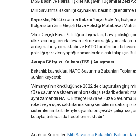
MSB Basın ve Halkla İlişkiler Müşaviri Tuğamiral Zeki Akt
Milli Savunma Bakanlığı kaynakları, basın bilgilendirme t
Kaynaklar, Milli Savunma Bakanı Yaşar Güler'in, Bulga
Bulgaristan Sınır Geçişli Hava Polisliği Mutabakat Muhtıras
"Sınır Geçişli Hava Polisliği anlaşmaları; hava polisliği
ülke sınırını geçerek devam etmesini sağlayan anlaşmalar
anlaşmaları yapmaktadır ve NATO tarafından da tavsiye
polisliği görevleri yaptığı zamanlarda sıcak takip için B
Avrupa Gökyüzü Kalkanı (ESSI) Anlaşması
Bakanlık kaynakları, NATO Savunma Bakanları Toplantıs
şunları kaydetti:
"Almanya'nın öncülüğünde 2022'de oluşturulan girişimin ü
füze savunma sistemlerini ortaklaşa tedarik ederek mal
aynı zamanda NATO Entegre Hava ve Füze Savunma Siste
roket veya uçak saldırılarına karşı kendilerini daha iy
sistemlerinin birbirleriyle uyumlu bir şekilde çalışması
kolaylaştırılması da hedeflenmektedir."
Anahtar Kelimeler:
Milli Savunma Bakanlığı
,
Bulgaristan