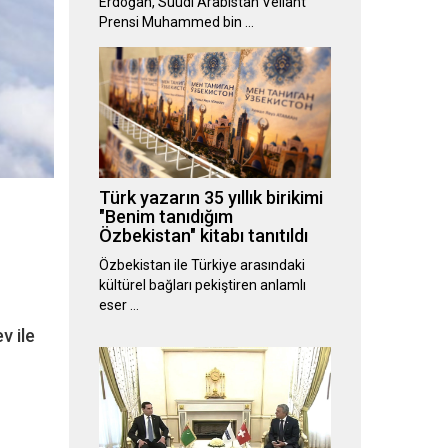
Erdoğan, Suudi Arabistan Veliaht
Prensi Muhammed bin …
Türk yazarın 35 yıllık birikimi
"Benim tanıdığım
Özbekistan" kitabı tanıtıldı
Özbekistan ile Türkiye arasındaki
kültürel bağları pekiştiren anlamlı
eser …
v ile