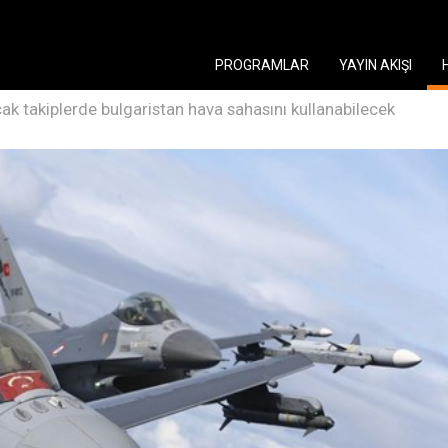
PROGRAMLAR
YAYIN AKIŞI
cak takiplerde bulgaristan hava sahasını kullanabilecek