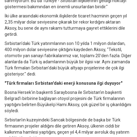
sanmıyorum. Bu da Türkiye - Sırbistan ilişkilerinin geldiği noktayı
göstermesi bakımından en önemli unsurlardan biridir."
İki ülke arasındaki ekonomik ilişkilerde ticaret hacminin geçen yıl
2,35 milyar dolar seviyesine çıkarak bir rekor kırdığını aktaran
Aksoy, bu sene de aynı rakamı tutturmaya gayret ettiklerini dile
getirdi.
Sırbistan'daki Türk yatırımlarının son 10 yılda 1 milyon dolardan,
400 milyon dolar seviyesine çıktığını kaydeden Aksoy, "Tekstil,
otomotiv yan sanayi fabrikalarımız var, toplamı 20'den fazla. Diğer
alanlarda da Türk iş adamlarının büyük bir ilgisi var. Aynı zamanda
Türk firmaları Sırbistan'daki büyük altyapı projelerine de çok ilgi
gösteriyor." dedi.
"Türk firmaları Sırbistan'daki enerji konusuna ilgi duyuyor"
Bosna Hersek'in başkenti Saraybosna ile Sırbistan'ın başkenti
Belgrad'ı birbirine bağlayan otoyol projesini de Türk firmalarının
yaptığını belirten Büyükelçi Hami Aksoy, çok güzel bir iş çıkarıldığını
söyledi.
Sırbistan'ın kuzeyindeki Sancak bölgesinde de başka bir Türk
firmasının projeler aldığını dile getiren Aksoy, ülkenin ciddi bir
kalkınma hamlesi yaptığını, geçen yıl 4,4 milyar avroluk dış yatırım