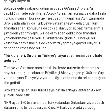
geldiğini kaydetti.
Bölgeye gelen yabancı yatırımın yüzde 66'sının Sırbistan'a
yapıldığını ifade eden Hami Aksoy, "Bizim amacımız da daha fazla
Türk iş insanının buraya gelmesi, yatırım yapması. Aynı zamanda
Sırp iş adamlarını da Türkiye'ye yatırıma teşvik ediyoruz. Türk
firmaları enerji konusuna da çok ilgi duyuyorlar, bazı firmalarımız
şimdiden yatırım yaptı. Biz de elimizden geldiğince firmaları
yönlendirmeye çalışıyoruz. Sırbistan'ın içinde bulunduğu bu
kalkınma hamlesine biz de katkımızı yapmaya gayret ediyoruz."
değerlendirmesinde bulundu.
"Türk dizileri, Sırpların Türkiye'yi ziyaret etmesini cazip hale
getiriyor"
Türkiye ve Sırbistan arasındaki ilişkilerde turizmin de önemli bir
payı bulunduğunu aktaran Büyükelçi Aksoy, geçen yıl 360 bin Sırp
vatandaşının Türkiye'yi ziyaret ettiğini ve bunun da rekor olduğunu
dile getirdi.
Sırbistan'a gelen Türk turist sayısının da arttığını aktaran Aksoy,
şunları ifade etti:
"İlk 9 ayda 170 bin civarında Türk vatandaşı Sırbistan'ı ziyaret etti.
Buranın ünlü bir caddesi var, Knez Mihailova, orada yürüyüş