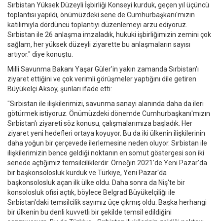
Sırbistan Yüksek Düzeyli İşbirliği Konseyi kurduk, geçen yıl üçüncü
toplantısı yapıldı, önümüzdeki sene de Cumhurbaşkanı'mızın
katılımıyla dördüncü toplantıyı düzenlemeyi arzu ediyoruz.
Sırbistan ile 26 anlaşma imzaladık, hukuki işbirliğimizin zemini çok
sağlam, her yüksek düzeyli ziyarette bu anlaşmaların sayısı
artıyor." diye konuştu.
Milli Savunma Bakanı Yaşar Güler'in yakın zamanda Sırbistan'ı
ziyaret ettiğini ve çok verimli görüşmeler yaptığını dile getiren
Büyükelçi Aksoy, şunları ifade etti:
"Sırbistan ile ilişkilerimizi, savunma sanayi alanında daha da ileri
götürmek istiyoruz. Önümüzdeki dönemde Cumhurbaşkanı'mızın
Sırbistan'ı ziyareti söz konusu, çalışmalarımıza başladık. Her
ziyaret yeni hedefleri ortaya koyuyor. Bu da iki ülkenin ilişkilerinin
daha yoğun bir çerçevede ilerlemesine neden oluyor. Sırbistan ile
ilişkilerimizin bence geldiği noktanın en somut göstergesi son iki
senede açtığımız temsilciliklerdir. Örneğin 2021'de Yeni Pazar'da
bir başkonsolosluk kurduk ve Türkiye, Yeni Pazar'da
başkonsolosluk açan ilk ülke oldu. Daha sonra da Niş'te bir
konsolosluk ofisi açtık, böylece Belgrad Büyükelçiliği ile
Sırbistan'daki temsilcilik sayımız üçe çıkmış oldu. Başka herhangi
bir ülkenin bu denli kuvvetli bir şekilde temsil edildiğini