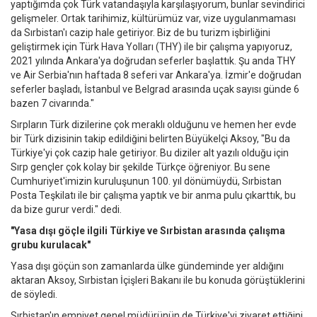
yaptığımda çok Türk vatandaşıyla karşılaşıyorum, bunlar sevindirici
gelişmeler. Ortak tarihimiz, kültürümüz var, vize uygulanmaması
da Sırbistan'ı cazip hale getiriyor. Biz de bu turizm işbirliğini
geliştirmek için Türk Hava Yolları (THY) ile bir çalışma yapıyoruz,
2021 yılında Ankara'ya doğrudan seferler başlattık. Şu anda THY
ve Air Serbia'nın haftada 8 seferi var Ankara'ya. İzmir'e doğrudan
seferler başladı, İstanbul ve Belgrad arasında uçak sayısı günde 6
bazen 7 civarında."
Sırpların Türk dizilerine çok meraklı olduğunu ve hemen her evde
bir Türk dizisinin takip edildiğini belirten Büyükelçi Aksoy, "Bu da
Türkiye'yi çok cazip hale getiriyor. Bu diziler alt yazılı olduğu için
Sırp gençler çok kolay bir şekilde Türkçe öğreniyor. Bu sene
Cumhuriyet'imizin kuruluşunun 100. yıl dönümüydü, Sırbistan
Posta Teşkilatı ile bir çalışma yaptık ve bir anma pulu çıkarttık, bu
da bize gurur verdi." dedi.
"Yasa dışı göçle ilgili Türkiye ve Sırbistan arasında çalışma
grubu kurulacak"
Yasa dışı göçün son zamanlarda ülke gündeminde yer aldığını
aktaran Aksoy, Sırbistan İçişleri Bakanı ile bu konuda görüştüklerini
de söyledi.
Sırbistan'ın emniyet genel müdürünün de Türkiye'yi ziyaret ettiğini