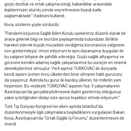
güçlü dostluk ve ortak çalışma isteği, bakanlıklar arasındaki
ilişkilerimizin olumlu yönde seyretmesine büyük katkı
sağlamaktadır." ifadesini kullandı.
Koca, sözlerini şöyle sürdürdü:
"Pandemi boyunca Sağlık Bilim Kurulu üyelerimiz düzenli olarak bir
araya gelerek bilgi ve tecrübe paylaşımında bulundular. Birlikte
hareket ederek büyük mücadele verdiğimiz koronavirüs salgınının
son günlerindeyiz. Umut ediyorum ki aynı dayanışma duyguları ile
bu salgının bitişine de şahitlik edeceğiz. Güçlü sağlık altyapımız ve
görevine kendini adamış sağlık çalışanlarımız bu süreçte en önemli
destekçilerimiz olmuştur. Yerli aşımız TURKOVAC ile dünyada
kendi aşısını üreten öncü ülkelerden birisi olmanın haklı gururunu
da yaşıyoruz. Aslında bu gurur iki kardeş ülkenin, bir milletin yani
hepimizin. Bu vesileyle TURKOVAC aşısının faz-3 çalışmalarının
Azerbaycan’da gerçekleştirilmesine ilişkin göstermiş olduğunuz
yakın iş birliğinden dolayı size ayrıca teşekkür etmek istiyorum."
Türk Tıp Dünyası Kongresi'nin ekim ayında İstanbul’da
düzenlenmesiyle ilgili çalışmalara başladıklarını vurgulayan Bakan
Koca, Azerbaycan’da "Ortak Sağlık İş Forumu" düzenlenmesini de
önerdi.