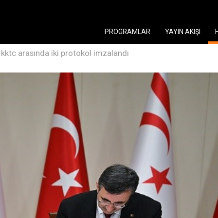
PROGRAMLAR
YAYIN AKIŞI
 kktc arasında iki protokol imzalandı