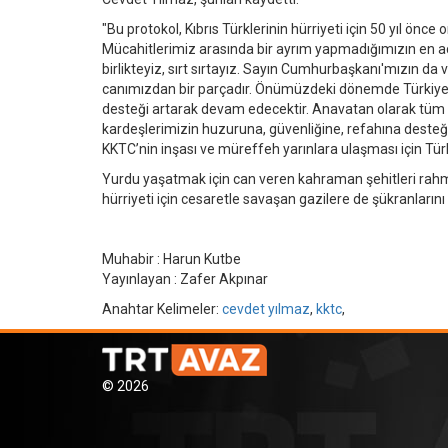
"Bu protokol, Kıbrıs Türklerinin hürriyeti için 50 yıl ö
Mücahitlerimiz arasında bir ayrım yapmadığımızın en açı
birlikteyiz, sırt sırtayız. Sayın Cumhurbaşkanı'mızın da
canımızdan bir parçadır. Önümüzdeki dönemde Türkiye 
desteği artarak devam edecektir. Anavatan olarak tüm 
kardeşlerimizin huzuruna, güvenliğine, refahına desteğ
KKTC’nin inşası ve müreffeh yarınlara ulaşması için T
Yurdu yaşatmak için can veren kahraman şehitleri rahmetl
hürriyeti için cesaretle savaşan gazilere de şükranların
Muhabir : Harun Kutbe
Yayınlayan : Zafer Akpınar
Anahtar Kelimeler:
cevdet yılmaz
,
kktc
,
© 2026