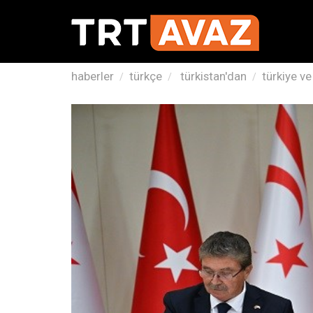
haberler
türkçe
türkistan'dan
türkiye ve