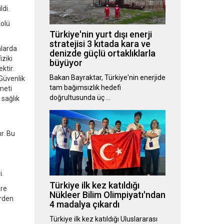
ldi.
kolü
Türkiye'nin yurt dışı enerji
stratejisi 3 kıtada kara ve
nlarda
denizde güçlü ortaklıklarla
iziki
büyüyor
ktir.
Bakan Bayraktar, Türkiye'nin enerjide
Güvenlik
tam bağımsızlık hedefi
meti
doğrultusunda üç …
sağlık
r. Bu
i.
Türkiye ilk kez katıldığı
ere
Nükleer Bilim Olimpiyatı'ndan
erden
4 madalya çıkardı
Türkiye ilk kez katıldığı Uluslararası