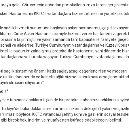
 araya geldi. Görüşmenin ardından protokollerin imza töreni gerçekleştiri
Askeri Hastanesinin KKTC’li vatandaşlara hizmet etmesine yönelik proto
nde sağlık hizmeti sunumuna başlayan asker hastanemiz, çeşitli lokasyo
an itibaren Girne Asker Hastanesi ismiyle hizmet veren hastanemiz, gerek f
i binasına taşınmıştır ve yakın zamanda tam kapasite ile faaliyete geçece
oneli ve ailelerine, Türkiye Cumhuriyeti vatandaşlarına ve Kuzey Kıbrıs 
stel ile bugün imzaladığımız protokol ile hastanenin, yeni dönemde hiz
tandaşlarına ve burada yaşayan Türkiye Cumhuriyeti vatandaşlarına da 
eti sağlık sistemine önemli katkı sağlayacağı değerlendirilen ve modern
ne üstün donanımda ve kaliteli sağlık hizmeti sunulması amaçlanmaktadı
ırlı olmasını diliyorum."
dır"
e’de tanınacak haklara ilişkin de bir protokol daha imzaladıklarını söyled
, Türkiye’de bulundukları süre zarfınca, ülkemizdeki şehit yakını ve gazil
 Yılmaz, böylece, KKTC vatandaşı şehit yakını ve gazilerin sosyal tesisl
ibi birçok hak, indirim ve muafiyetten istifade edebileceğini belirtti.