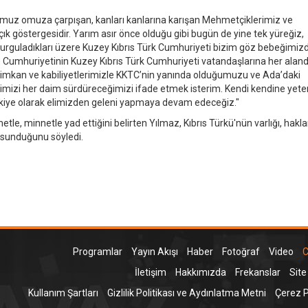
nce omuz omuza çarpışan, kanları kanlarına karışan Mehmetçiklerimiz ve
k göstergesidir. Yarım asır önce olduğu gibi bugün de yine tek yüreğiz,
 vurguladıkları üzere Kuzey Kıbrıs Türk Cumhuriyeti bizim göz bebeğimizdi
Cumhuriyetinin Kuzey Kıbrıs Türk Cumhuriyeti vatandaşlarına her alan
imkan ve kabiliyetlerimizle KKTC’nin yanında olduğumuzu ve Ada’daki
imizi her daim sürdüreceğimizi ifade etmek isterim. Kendi kendine yeten
ürkiye olarak elimizden geleni yapmaya devam edeceğiz."
e, minnetle yad ettiğini belirten Yılmaz, Kıbrıs Türkü'nün varlığı, hakla
ı sunduğunu söyledi.
Programlar
Yayın Akışı
Haber
Fotoğraf
Video
C
İletişim
Hakkımızda
Frekanslar
Site
Kullanım Şartları
Gizlilik Politikası ve Aydınlatma Metni
Çerez Po