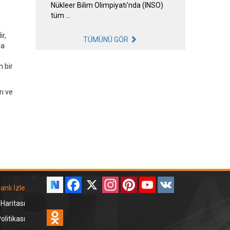
Nükleer Bilim Olimpiyatı'nda (INSO)
tüm …
r,
TÜMÜNÜ GÖR
da
 bir
rı ve
Facebook
X
Instagram
Pinterest
YouTube
VK
anlı İzle
 Haritası
Odnoklassniki
litikası