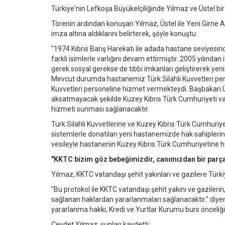
Türkiye'nin Lefkoşa Büyükelçiliğinde Yılmaz ve Üstel bir
Törenin ardından konuşan Yılmaz, Üstel ile Yeni Girne 
imza altına aldıklarını belirterek, şöyle konuştu:
"1974 Kıbrıs Barış Harekatı ile adada hastane seviyesi
farklı isimlerle varlığını devam ettirmiştir. 2005 yılınd
gerek sosyal gerekse de tıbbi imkanları geliştirerek yen
Mevcut durumda hastanemiz Türk Silahlı Kuvvetleri pers
Kuvvetleri personeline hizmet vermekteydi. Başbakan Ü
aksatmayacak şekilde Kuzey Kıbrıs Türk Cumhuriyeti va
hizmeti sunması sağlanacaktır.
Türk Silahlı Kuvvetlerine ve Kuzey Kıbrıs Türk Cumhuriy
sistemlerle donatılan yeni hastanemizde hak sahipleri
vesileyle hastanenin Kuzey Kıbrıs Türk Cumhuriyetine hay
"KKTC bizim göz bebeğimizdir, canımızdan bir parça
Yılmaz, KKTC vatandaşı şehit yakınları ve gazilere Türkiy
"Bu protokol ile KKTC vatandaşı şehit yakını ve gazilerin
sağlanan haklardan yararlanmaları sağlanacaktır." diyen
yararlanma hakkı, Kredi ve Yurtlar Kurumu burs önceliği g
Cevdet Yılmaz, şunları kaydetti: