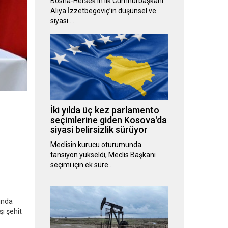
Bosna-Hersek’in ilk Cumhurbaşkanı
Aliya İzzetbegoviç’in düşünsel ve
siyasi …
İki yılda üç kez parlamento
seçimlerine giden Kosova'da
siyasi belirsizlik sürüyor
Meclisin kurucu oturumunda
tansiyon yükseldi, Meclis Başkanı
seçimi için ek süre…
ında
ı şehit