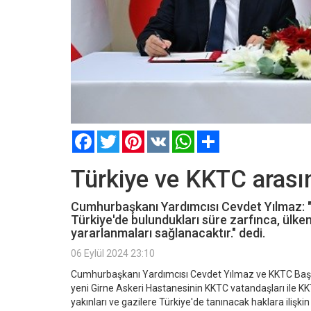
Facebook
Twitter
Pinterest
VK
WhatsApp
Paylaş
Türkiye ve KKTC arasın
Cumhurbaşkanı Yardımcısı Cevdet Yılmaz: "B
Türkiye'de bulundukları süre zarfınca, ülke
yararlanmaları sağlanacaktır." dedi.
06 Eylül 2024 23:10
Cumhurbaşkanı Yardımcısı Cevdet Yılmaz ve KKTC Başba
yeni Girne Askeri Hastanesinin KKTC vatandaşları ile 
yakınları ve gazilere Türkiye'de tanınacak haklara ilişkin 