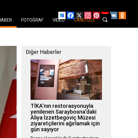
Facebook
X
Instagram
Pinterest
YouTube
VK
Odnok
HABER
FOTOĞRAF
VIDEO
CANLI İZLE
Diğer Haberler
TİKA’nın restorasyonuyla
yenilenen Saraybosna’daki
Aliya İzzetbegoviç Müzesi
ziyaretçilerini ağırlamak için
gün sayıyor