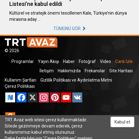
Listesi’ne kabul edildi
Kültürel ve stratejik önemi tescillenen Kale, Türkiye’nin dünya
mirasına aday …
TÜMÜNÜ GÖR
© 2026
Programlar
Yayın Akışı
Haber
Fotoğraf
Video
Canlı İzle
İletişim
Hakkımızda
Frekanslar
Site Haritası
Kullanım Şartları
Gizlilik Politikası ve Aydınlatma Metni
Çerez Politikası
Facebook
X
Instagram
Pinterest
YouTube
VK
Odnoklassniki
TRT Avaz web sitesi çerez kullanmaktadır.
Kabul et
Sitede gezinmeye devam ederek, çerez
kullanımımızı kabul etmiş olursunuz.
Daha fazla bilgi için "
Çerez Politikası
" metnini
TRT Dinle