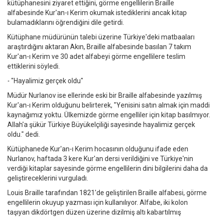
kütüphanesini ziyaret ettiğini, görme engellilerin Braille
alfabesinde Kur'an-ı Kerim okumak istediklerini ancak kitap
bulamadıklarını öğrendiğini dile getirdi.
Kütüphane müdürünün talebi üzerine Türkiye'deki matbaaları
araştırdığını aktaran Akın, Braille alfabesinde basılan 7 takım
Kur'an-ı Kerim ve 30 adet alfabeyi görme engellilere teslim
ettiklerini söyledi.
- "Hayalimiz gerçek oldu"
Müdür Nurlanov ise ellerinde eski bir Braille alfabesinde yazılmış
Kur'an-ı Kerim olduğunu belirterek, "Yenisini satın almak için maddi
kaynağımız yoktu. Ülkemizde görme engelliler için kitap basılmıyor.
Allah'a şükür Türkiye Büyükelçiliği sayesinde hayalimiz gerçek
oldu." dedi.
Kütüphanede Kur'an-ı Kerim hocasının olduğunu ifade eden
Nurlanov, haftada 3 kere Kur'an dersi verildiğini ve Türkiye'nin
verdiği kitaplar sayesinde görme engellilerin dini bilgilerini daha da
geliştireceklerini vurguladı.
Louis Braille tarafından 1821'de geliştirilen Braille alfabesi, görme
engellilerin okuyup yazması için kullanılıyor. Alfabe, iki kolon
taşıyan dikdörtgen düzen üzerine dizilmiş altı kabartılmış