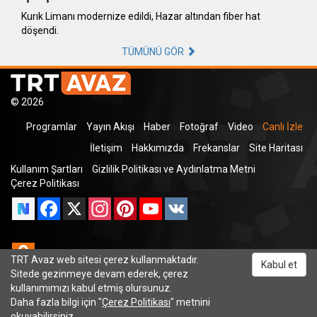
Kurık Limanı modernize edildi, Hazar altından fiber hat
döşendi.
TÜMÜNÜ GÖR
© 2026
Programlar
Yayın Akışı
Haber
Fotoğraf
Video
Canlı İzle
İletişim
Hakkımızda
Frekanslar
Site Haritası
Kullanım Şartları
Gizlilik Politikası ve Aydınlatma Metni
Çerez Politikası
Facebook
X
Instagram
Pinterest
YouTube
VK
Odnoklassniki
TRT Avaz web sitesi çerez kullanmaktadır.
Kabul et
Sitede gezinmeye devam ederek, çerez
kullanımımızı kabul etmiş olursunuz.
Daha fazla bilgi için "
Çerez Politikası
" metnini
TRT Dinle
okuyabilirsiniz.