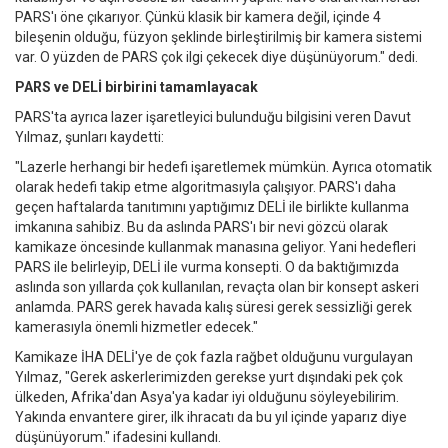
PARS'ı öne çıkarıyor. Çünkü klasik bir kamera değil, içinde 4
bileşenin olduğu, füzyon şeklinde birleştirilmiş bir kamera sistemi
var. O yüzden de PARS çok ilgi çekecek diye düşünüyorum." dedi.
PARS ve DELİ birbirini tamamlayacak
PARS'ta ayrıca lazer işaretleyici bulunduğu bilgisini veren Davut
Yılmaz, şunları kaydetti:
"Lazerle herhangi bir hedefi işaretlemek mümkün. Ayrıca otomatik
olarak hedefi takip etme algoritmasıyla çalışıyor. PARS'ı daha
geçen haftalarda tanıtımını yaptığımız DELİ ile birlikte kullanma
imkanına sahibiz. Bu da aslında PARS'ı bir nevi gözcü olarak
kamikaze öncesinde kullanmak manasına geliyor. Yani hedefleri
PARS ile belirleyip, DELİ ile vurma konsepti. O da baktığımızda
aslında son yıllarda çok kullanılan, revaçta olan bir konsept askeri
anlamda. PARS gerek havada kalış süresi gerek sessizliği gerek
kamerasıyla önemli hizmetler edecek."
Kamikaze İHA DELİ'ye de çok fazla rağbet olduğunu vurgulayan
Yılmaz, "Gerek askerlerimizden gerekse yurt dışındaki pek çok
ülkeden, Afrika'dan Asya'ya kadar iyi olduğunu söyleyebilirim.
Yakında envantere girer, ilk ihracatı da bu yıl içinde yaparız diye
düşünüyorum." ifadesini kullandı.