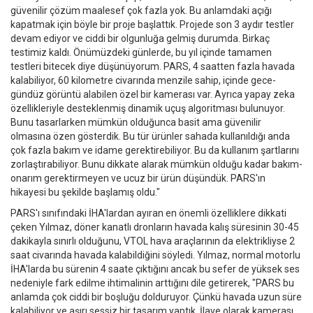
güvenilir çözüm maalesef çok fazla yok. Bu anlamdaki açığı
kapatmak için böyle bir proje başlattık. Projede son 3 aydır testler
devam ediyor ve ciddi bir olgunluğa gelmiş durumda. Birkaç
testimiz kaldı. Önümüzdeki günlerde, bu yıl içinde tamamen
testleri bitecek diye düşünüyorum. PARS, 4 saatten fazla havada
kalabiliyor, 60 kilometre civarında menzile sahip, içinde gece-
gündüz görüntü alabilen özel bir kamerası var. Ayrıca yapay zeka
özellikleriyle desteklenmiş dinamik uçuş algoritması bulunuyor.
Bunu tasarlarken mümkün olduğunca basit ama güvenilir
olmasına özen gösterdik. Bu tür ürünler sahada kullanıldığı anda
çok fazla bakım ve idame gerektirebiliyor. Bu da kullanım şartlarını
zorlaştırabiliyor. Bunu dikkate alarak mümkün olduğu kadar bakım-
onarım gerektirmeyen ve ucuz bir ürün düşündük. PARS'ın
hikayesi bu şekilde başlamış oldu."
PARS'ı sınıfındaki İHA'lardan ayıran en önemli özelliklere dikkati
çeken Yılmaz, döner kanatlı dronların havada kalış süresinin 30-45
dakikayla sınırlı olduğunu, VTOL hava araçlarının da elektrikliyse 2
saat civarında havada kalabildiğini söyledi. Yılmaz, normal motorlu
İHA'larda bu sürenin 4 saate çıktığını ancak bu sefer de yüksek ses
nedeniyle fark edilme ihtimalinin arttığını dile getirerek, "PARS bu
anlamda çok ciddi bir boşluğu dolduruyor. Çünkü havada uzun süre
kalabiliyor ve aşırı sessiz bir tasarım yaptık. İlave olarak kamerası