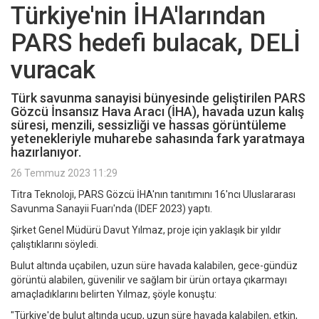
Türkiye'nin İHA'larından
PARS hedefi bulacak, DELİ
vuracak
Türk savunma sanayisi bünyesinde geliştirilen PARS
Gözcü İnsansız Hava Aracı (İHA), havada uzun kalış
süresi, menzili, sessizliği ve hassas görüntüleme
yetenekleriyle muharebe sahasında fark yaratmaya
hazırlanıyor.
26 Temmuz 2023 11:29
Titra Teknoloji, PARS Gözcü İHA'nın tanıtımını 16'ncı Uluslararası
Savunma Sanayii Fuarı'nda (IDEF 2023) yaptı.
Şirket Genel Müdürü Davut Yılmaz, proje için yaklaşık bir yıldır
çalıştıklarını söyledi.
Bulut altında uçabilen, uzun süre havada kalabilen, gece-gündüz
görüntü alabilen, güvenilir ve sağlam bir ürün ortaya çıkarmayı
amaçladıklarını belirten Yılmaz, şöyle konuştu:
"Türkiye'de bulut altında uçup, uzun süre havada kalabilen, etkin,