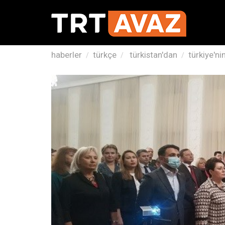
haberler
türkçe
türkistan'dan
türkiye'ni