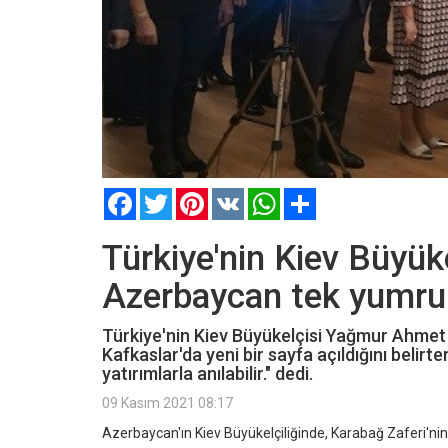
Facebook
Twitter
Pinterest
VK
WhatsApp
Paylaş
Türkiye'nin Kiev Büyüke
Azerbaycan tek yumru
Türkiye'nin Kiev Büyükelçisi Yağmur Ahmet
Kafkaslar'da yeni bir sayfa açıldığını belirt
yatırımlarla anılabilir." dedi.
09 Kasım 2021 08:17
Azerbaycan'ın Kiev Büyükelçiliğinde, Karabağ Zaferi'ni