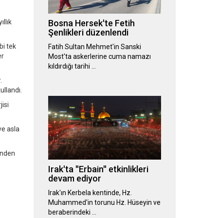
llık
Bosna Hersek'te Fetih
Şenlikleri düzenlendi
bi tek
Fatih Sultan Mehmet'in Sanski
er
Most'ta askerlerine cuma namazı
kıldırdığı tarihi …
.
ullandı.
isi
ve asla
inden
Irak'ta ''Erbain'' etkinlikleri
devam ediyor
Irak'ın Kerbela kentinde, Hz.
Muhammed'in torunu Hz. Hüseyin ve
beraberindeki …