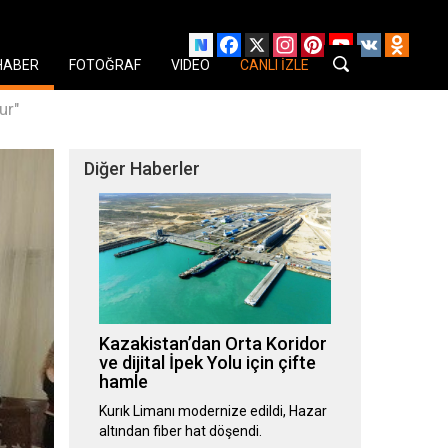
Facebook
X
Instagram
Pinterest
YouTube
VK
Odnok
HABER
FOTOĞRAF
VIDEO
CANLI İZLE
ur"
Diğer Haberler
Kazakistan’dan Orta Koridor
ve dijital İpek Yolu için çifte
hamle
Kurık Limanı modernize edildi, Hazar
altından fiber hat döşendi.