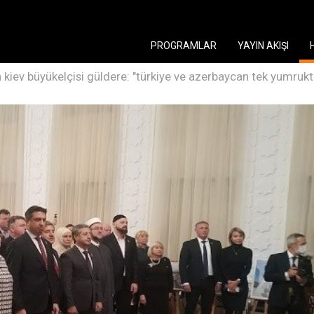
PROGRAMLAR
YAYIN AKIŞI
n kiev büyükelçisi güldere: "türkiye ve azerbaycan tek yumrukt