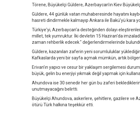
Törene, Büyükelçi Güldere, Azerbaycan'ın Kiev Büyükelçi
Güldere, 44 günlük vatan muhaberesinde hayatını kaybedenl
hasreti dindirmekle kalmayıp Ankara ile Bakü'yü kara y
Türkiye'yi, Azerbaycan'a desteğinden dolayı eleştirenle
millet, tek yumruktur. İki devletin 15 Haziran'da imzala
zaman rehberlik edecek." değerlendirmelerinde bulund
Güldere, kazanılan zaferin yeni sorumluluklar yüklediğin
Kafkaslarda yeni bir sayfa açmak mümkün, artık bölgemiz ç
Erivan'ın yapıcı ve cesur bir yaklaşım sergilemesi duru
büyük, gelin bu enerjiyi yıkmak değil yapmak için kullana
Ahundova ise 30 senedir her gün bu zaferi bekledikleri
unutmayacağını belirtti.
Büyükelçi Ahundova, askerlere, şehitlere, gazilere ve 
ötürü Türk halkına teşekkür etti.