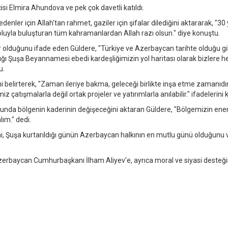
si Elmira Ahundova ve pek çok davetli katıldı.
er için Allah'tan rahmet, gaziler için şifalar dilediğini aktararak, "30 yı
oluyla buluşturan tüm kahramanlardan Allah razı olsun." diye konuştu.
r olduğunu ifade eden Güldere, "Türkiye ve Azerbaycan tarihte olduğu gi
dığı Şuşa Beyannamesi ebedi kardeşliğimizin yol haritası olarak bizlere h
u.
i belirterek, "Zaman ileriye bakma, geleceği birlikte inşa etme zamanıdır
atışmalarla değil ortak projeler ve yatırımlarla anılabilir." ifadelerini k
munda bölgenin kaderinin değişeceğini aktaran Güldere, "Bölgemizin enerj
lım." dedi.
ni, Şuşa kurtarıldığı günün Azerbaycan halkının en mutlu günü olduğunu 
Azerbaycan Cumhurbaşkanı İlham Aliyev'e, ayrıca moral ve siyasi desteğ