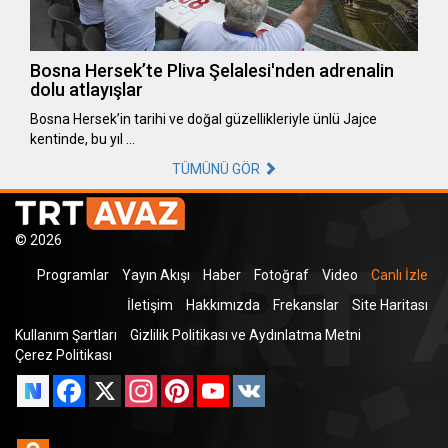
Bosna Hersek’te Pliva Şelalesi'nden adrenalin
dolu atlayışlar
Bosna Hersek’in tarihi ve doğal güzellikleriyle ünlü Jajce
kentinde, bu yıl …
TÜMÜNÜ GÖR
© 2026
Programlar
Yayın Akışı
Haber
Fotoğraf
Video
Canlı İzle
İletişim
Hakkımızda
Frekanslar
Site Haritası
Kullanım Şartları
Gizlilik Politikası ve Aydınlatma Metni
Çerez Politikası
Facebook
X
Instagram
Pinterest
YouTube
VK
Odnoklassniki