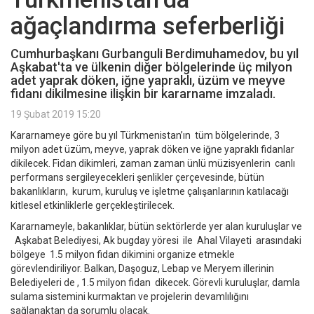
ağaçlandırma seferberliği
Cumhurbaşkanı Gurbanguli Berdimuhamedov, bu yıl
Aşkabat'ta ve ülkenin diğer bölgelerinde üç milyon
adet yaprak döken, iğne yapraklı, üzüm ve meyve
fidanı dikilmesine ilişkin bir kararname imzaladı.
19 Şubat 2019 15:20
Kararnameye göre bu yıl Türkmenistan’ın tüm bölgelerinde, 3
milyon adet üzüm, meyve, yaprak döken ve iğne yapraklı fidanlar
dikilecek. Fidan dikimleri, zaman zaman ünlü müzisyenlerin canlı
performans sergileyecekleri şenlikler çerçevesinde, bütün
bakanlıkların, kurum, kuruluş ve işletme çalışanlarının katılacağı
kitlesel etkinliklerle gerçekleştirilecek.
Kararnameyle, bakanlıklar, bütün sektörlerde yer alan kuruluşlar ve
Aşkabat Belediyesi, Ak bugday yöresi ile Ahal Vilayeti arasındaki
bölgeye 1.5 milyon fidan dikimini organize etmekle
görevlendiriliyor. Balkan, Daşoguz, Lebap ve Meryem illerinin
Belediyeleri de , 1.5 milyon fidan dikecek. Görevli kuruluşlar, damla
sulama sistemini kurmaktan ve projelerin devamlılığını
sağlanaktan da sorumlu olacak.