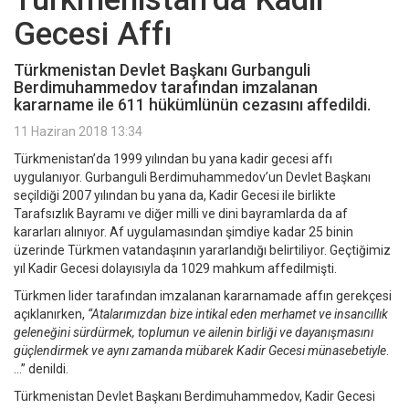
Gecesi Affı
Türkmenistan Devlet Başkanı Gurbanguli
Berdimuhammedov tarafından imzalanan
kararname ile 611 hükümlünün cezasını affedildi.
11 Haziran 2018 13:34
Türkmenistan’da 1999 yılından bu yana kadir gecesi affı
uygulanıyor. Gurbanguli Berdimuhammedov’un Devlet Başkanı
seçildiği 2007 yılından bu yana da, Kadir Gecesi ile birlikte
Tarafsızlık Bayramı ve diğer milli ve dini bayramlarda da af
kararları alınıyor. Af uygulamasından şimdiye kadar 25 binin
üzerinde Türkmen vatandaşının yararlandığı belirtiliyor. Geçtiğimiz
yıl Kadir Gecesi dolayısıyla da 1029 mahkum affedilmişti.
Türkmen lider tarafından imzalanan kararnamade affın gerekçesi
açıklanırken,
“Atalarımızdan bize intikal eden merhamet ve insancıllık
geleneğini sürdürmek, toplumun ve ailenin birliği ve dayanışmasını
güçlendirmek ve aynı zamanda mübarek Kadir Gecesi münasebetiyle
.
…” denildi.
Türkmenistan Devlet Başkanı Berdimuhammedov, Kadir Gecesi