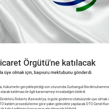
caret Örgütü'ne katılacak
la üye olmak için, başvuru mektubunu gönderdi.
mada, hükümetin gerçekleştirdiği son oturumda Gurbanguli Berdimuhamm
rak katılması ile ilgili kararnameyi imzaladığını bildirdi.
irektörü Roberto Azevedo’ya, örgüte gözlemci statüsünde üye olmak i
Ö katılım prosedürlerine göre yakın gelecekte yapılacak DTÖ Genel Kur
k kabul edilmesi konusunun ele alınacağı bildirildi.