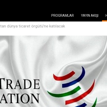
PROGRAMLAR
YAYIN AKIŞI
tan dünya ticaret örgütü'ne katılacak