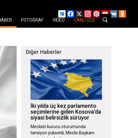
Facebook
X
Instagram
Pinterest
YouTube
VK
Odnok
HABER
FOTOĞRAF
VIDEO
CANLI İZLE
Diğer Haberler
İki yılda üç kez parlamento
seçimlerine giden Kosova'da
siyasi belirsizlik sürüyor
Meclisin kurucu oturumunda
tansiyon yükseldi, Meclis Başkanı