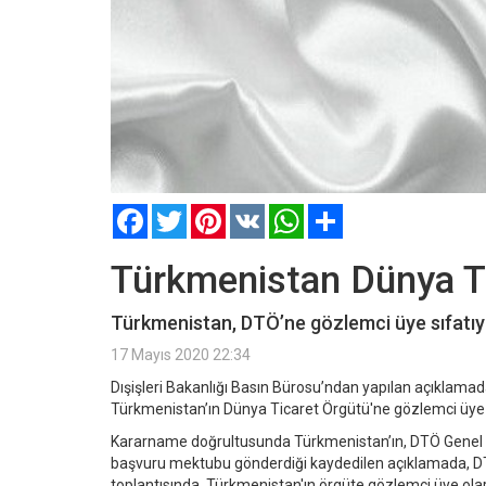
Facebook
Twitter
Pinterest
VK
WhatsApp
Paylaş
Türkmenistan Dünya Ti
Türkmenistan, DTÖ’ne gözlemci üye sıfatıy
17 Mayıs 2020 22:34
Dışişleri Bakanlığı Basın Bürosu’ndan yapılan açıkla
Türkmenistan’ın Dünya Ticaret Örgütü'ne gözlemci üye ola
Kararname doğrultusunda Türkmenistan’ın, DTÖ Genel D
başvuru mektubu gönderdiği kaydedilen açıklamada, DT
toplantısında, Türkmenistan'ın örgüte gözlemci üye olara