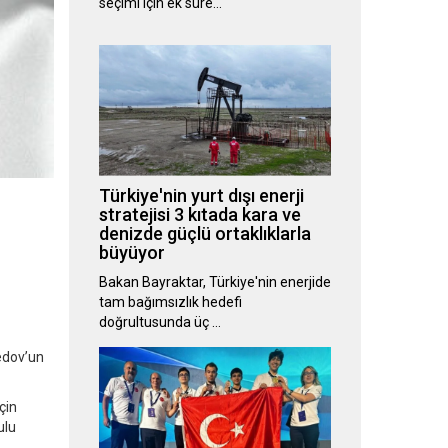
seçimi için ek süre…
Türkiye'nin yurt dışı enerji
stratejisi 3 kıtada kara ve
denizde güçlü ortaklıklarla
büyüyor
Bakan Bayraktar, Türkiye'nin enerjide
tam bağımsızlık hedefi
doğrultusunda üç …
edov’un
çin
ulu