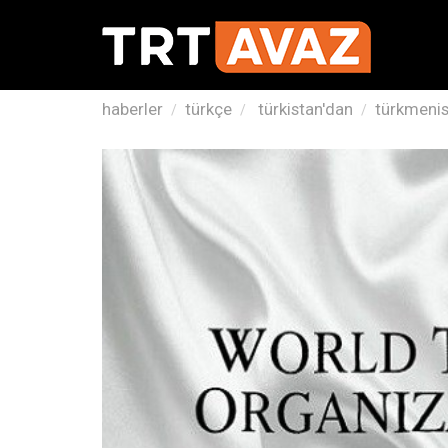
haberler
türkçe
türkistan'dan
türkmenis