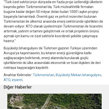
"Türk özel sektörünün dünyada en fazla proje üstlendiği ülkelerin
başında gelen Türkmenistan'da, Türk müteahhitlik firmaları
bugüne kadar değeri 50 milyar doları bulan 1000'i aşkın projeyi
başarıyla tamamladı. Önemli gaz ve petrol rezervleri bulunan
Türkmenistan ile ülkemiz arasında enerji sektöründe işbirlikleri de
devam ediyor. ATO olarak üyelerimizin Türkmenistan ile ticaretini
artırmak, yatırım ortamını geliştirmek ve ortak projelerin önünü
açmak için kamu ve özel sektörle koordineli şekilde çalışmaya
hazırız."
Büyükelçi Ishanguliyev de Türkmen gazının Türkiye üzerinden
Avrupa'ya taşınmasının, bu kıtanın enerji güvenliğine katkı
sağlayacağını belirterek, enerji alanında kurulacak güçlü
işbirliklerinin iki ülke arasındaki ekonomik ve ticari ilişkileri de ileri
noktaya taşıyacağını kaydetti.
Anahtar Kelimeler:
Türkmenistan
,
Büyükelçi Mekan Ishanguliyev
,
ATO
,
ziyaret
,
Diğer Haberler