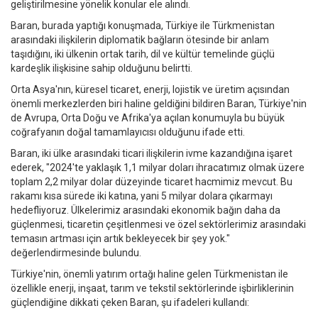
geliştirilmesine yönelik konular ele alındı.
Baran, burada yaptığı konuşmada, Türkiye ile Türkmenistan
arasındaki ilişkilerin diplomatik bağların ötesinde bir anlam
taşıdığını, iki ülkenin ortak tarih, dil ve kültür temelinde güçlü
kardeşlik ilişkisine sahip olduğunu belirtti.
Orta Asya'nın, küresel ticaret, enerji, lojistik ve üretim açısından
önemli merkezlerden biri haline geldiğini bildiren Baran, Türkiye'nin
de Avrupa, Orta Doğu ve Afrika'ya açılan konumuyla bu büyük
coğrafyanın doğal tamamlayıcısı olduğunu ifade etti.
Baran, iki ülke arasındaki ticari ilişkilerin ivme kazandığına işaret
ederek, "2024'te yaklaşık 1,1 milyar doları ihracatımız olmak üzere
toplam 2,2 milyar dolar düzeyinde ticaret hacmimiz mevcut. Bu
rakamı kısa sürede iki katına, yani 5 milyar dolara çıkarmayı
hedefliyoruz. Ülkelerimiz arasındaki ekonomik bağın daha da
güçlenmesi, ticaretin çeşitlenmesi ve özel sektörlerimiz arasındaki
temasın artması için artık bekleyecek bir şey yok."
değerlendirmesinde bulundu.
Türkiye'nin, önemli yatırım ortağı haline gelen Türkmenistan ile
özellikle enerji, inşaat, tarım ve tekstil sektörlerinde işbirliklerinin
güçlendiğine dikkati çeken Baran, şu ifadeleri kullandı: