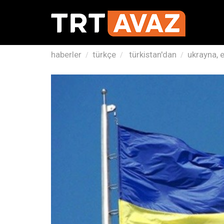
haberler
türkçe
türkistan'dan
ukrayna, e