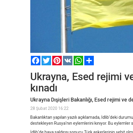
Facebook
Twitter
Pinterest
VK
WhatsApp
Paylaş
Ukrayna, Esed rejimi ve
kınadı
Ukrayna Dışişleri Bakanlığı, Esed rejimi ve de
28 Şubat 2020 16:22
Bakanlıktan yapılan yazılı açıklamada, İdlib'deki durumu
destekleyen Rusya'nın eylemlerini kınıyor. Bu eylemler s
İdlib'de hava saldırısı sonucu Türk askerlerinin şehit olm