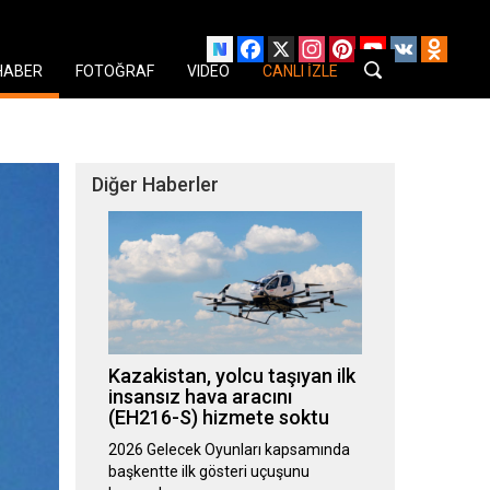
Facebook
X
Instagram
Pinterest
YouTube
VK
Odnok
HABER
FOTOĞRAF
VIDEO
CANLI İZLE
Diğer Haberler
Kazakistan, yolcu taşıyan ilk
insansız hava aracını
(EH216-S) hizmete soktu
2026 Gelecek Oyunları kapsamında
başkentte ilk gösteri uçuşunu