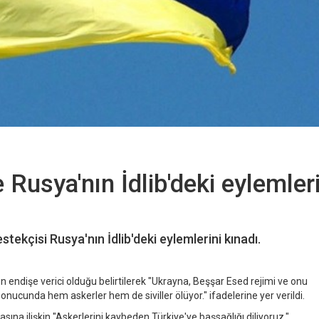
 Rusya'nın İdlib'deki eylemleri
stekçisi Rusya'nın İdlib'deki eylemlerini kınadı.
n endişe verici olduğu belirtilerek "Ukrayna, Beşşar Esed rejimi ve onu
onucunda hem askerler hem de siviller ölüyor." ifadelerine yer verildi.
asına ilişkin "Askerlerini kaybeden Türkiye'ye başsağlığı diliyoruz."