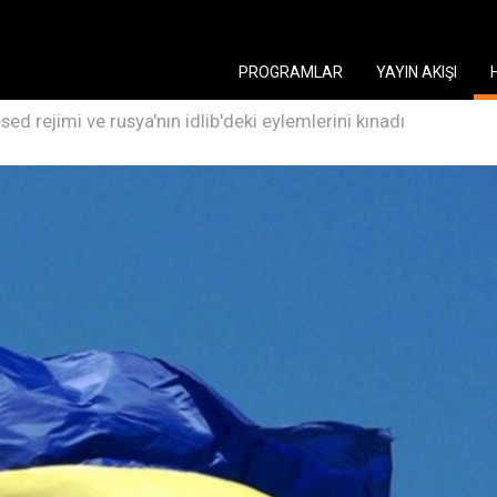
PROGRAMLAR
YAYIN AKIŞI
sed rejimi ve rusya'nın idlib'deki eylemlerini kınadı