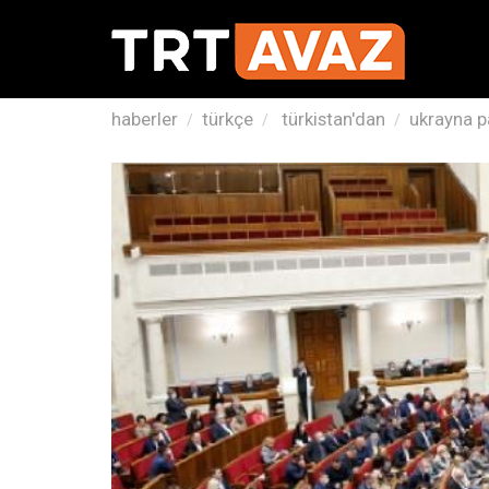
haberler
türkçe
türkistan'dan
ukrayna p