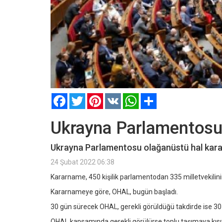
Facebook
Twitter
Pinterest
VK
WhatsApp
Paylaş
Ukrayna Parlamentosu
Ukrayna Parlamentosu olağanüstü hal karar
24 Şubat 2022 06:38
Kararname, 450 kişilik parlamentodan 335 milletvekilinin
Kararnameye göre, OHAL, bugün başladı.
30 gün sürecek OHAL, gerekli görüldüğü takdirde ise 30
OHAL kapsamında gerekli görülürse toplu taşımaya kısıt