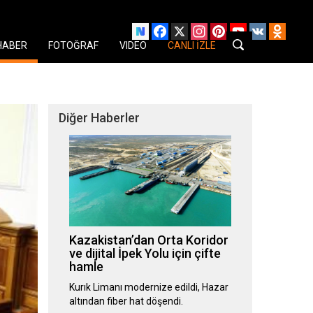
Facebook
X
Instagram
Pinterest
YouTube
VK
Odnok
HABER
FOTOĞRAF
VIDEO
CANLI İZLE
Diğer Haberler
Kazakistan’dan Orta Koridor
ve dijital İpek Yolu için çifte
hamle
Kurık Limanı modernize edildi, Hazar
altından fiber hat döşendi.