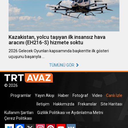
Kazakistan, yolcu taşıyan ilk insansız hava
aracını (EH216-S) hizmete soktu
2026 Gelecek Oyunları kapsamında başkentte ilk gösteri
uçuşunu başarıyla …
TÜMÜNÜ GÖR
© 2026
Programlar
Yayın Akışı
Haber
Fotoğraf
Video
Canlı İzle
İletişim
Hakkımızda
Frekanslar
Site Haritası
Kullanım Şartları
Gizlilik Politikası ve Aydınlatma Metni
Çerez Politikası
Facebook
X
Instagram
Pinterest
YouTube
VK