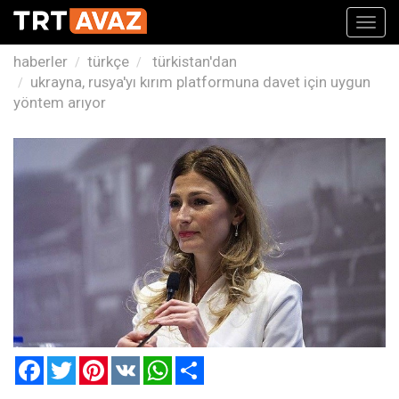
Toggl
navig
haberler
türkçe
türkistan'dan
ukrayna, rusya'yı kırım platformuna davet için uygun
yöntem arıyor
Facebook
Twitter
Pinterest
VK
WhatsApp
Paylaş