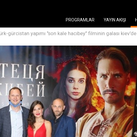
PROGRAMLAR
YAYIN AKIŞI
rk-gürcistan yapımı "son kale hacıbey" filminin galası kiev'de 