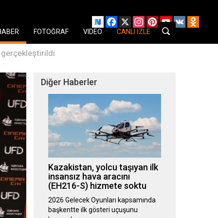
Facebook
X
Instagram
Pinterest
YouTube
VK
Odnok
HABER
FOTOĞRAF
VIDEO
CANLI İZLE
gerçekleştirildi
Diğer Haberler
Kazakistan, yolcu taşıyan ilk
insansız hava aracını
(EH216-S) hizmete soktu
2026 Gelecek Oyunları kapsamında
başkentte ilk gösteri uçuşunu