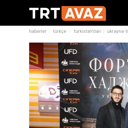
haberler
türkçe
türkistan'dan
ukrayna-tü