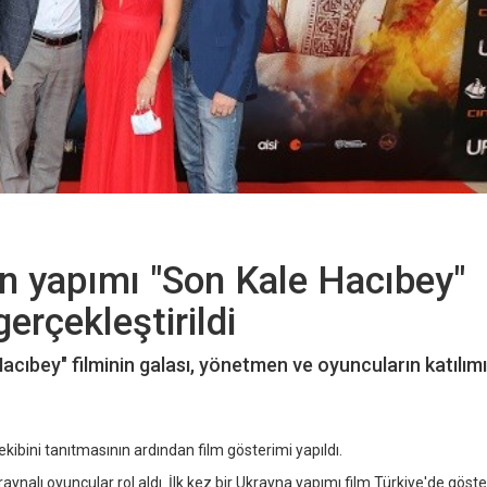
n yapımı "Son Kale Hacıbey"
gerçekleştirildi
cıbey" filminin galası, yönetmen ve oyuncuların katılımı
ibini tanıtmasının ardından film gösterimi yapıldı.
ynalı oyuncular rol aldı. İlk kez bir Ukrayna yapımı film Türkiye'de göst