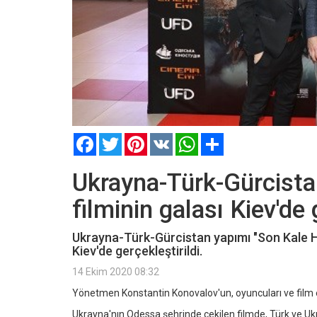
Facebook
Twitter
Pinterest
VK
WhatsApp
Paylaş
Ukrayna-Türk-Gürcista
filminin galası Kiev'de 
Ukrayna-Türk-Gürcistan yapımı "Son Kale Ha
Kiev'de gerçekleştirildi.
14 Ekim 2020 08:32
Yönetmen Konstantin Konovalov'un, oyuncuları ve film ek
Ukrayna'nın Odessa şehrinde çekilen filmde, Türk ve Ukra