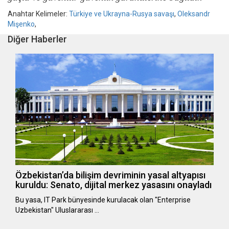
Anahtar Kelimeler:
Türkiye ve Ukrayna-Rusya savaşı
,
Oleksandr
Mişenko
,
Diğer Haberler
Özbekistan’da bilişim devriminin yasal altyapısı
kuruldu: Senato, dijital merkez yasasını onayladı
Bu yasa, IT Park bünyesinde kurulacak olan "Enterprise
Uzbekistan" Uluslararası …