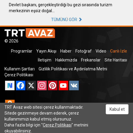
Devlet başkanı, gerçekleştirdiği bu gezi sırasında turizm
merkezinin eşsiz doğal…
TÜMÜNÜ GÖR
© 2026
Programlar
Yayın Akışı
Haber
Fotoğraf
Video
Canlı İzle
İletişim
Hakkımızda
Frekanslar
Site Haritası
Kullanım Şartları
Gizlilik Politikası ve Aydınlatma Metni
Çerez Politikası
Facebook
X
Instagram
Pinterest
YouTube
VK
Odnoklassniki
TRT Avaz web sitesi çerez kullanmaktadır.
Kabul et
Sitede gezinmeye devam ederek, çerez
kullanımımızı kabul etmiş olursunuz.
Daha fazla bilgi için "
Çerez Politikası
" metnini
TRT Dinle
okuyabilirsiniz.