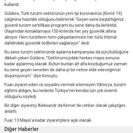
kullandı.
Güldere, Türk turizm sektörünün yeni tip koronavirüs (Kovid-19)
salgınına hazırlıklı olduğunu belirterek "Geçen sene başlattığımız
güvenli turizm sertifikası programı bu sene daha da ilerletildi.
Ulaşımdan konaklamaya 150 kriterde her şey güvenlik altına
alınıyor. Hem turistlerin hem çalışanlarımızın her türlü ihtimal
dahilindeki güvenlik tedbirleri sağlanıyor." dedi.
Bu sene turizm sektöründe aşılama kampanyası da yürütüldüğüne
dikkati çeken Güldere, "Sektörümüzdeki herkes mayıs sonuna
kadar aşılanmış olacak. Bütün bunları alt alta koyduğumuz zaman
bu sene geçen seneden de daha iyi bir netice elde edeceğimizi
düşünüyorum." diye konuştu.
Fuarı ziyaret eden ve soyadını vermek istemeyen Viktorya, turizm
eğitimi aldığını, bu nedenle Türkiye'nin kendisi için çok önemli
olduğunu söyledi.
Bir diğer ziyaretçi Aleksandr da Kemer'de rehber olarak çalıştığını
anlattı.
Fuar, 13 Mayıs'a kadar ziyaretçilere açık olacak.
Diğer Haberler