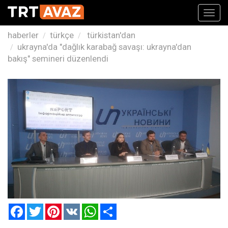
Toggl
navig
haberler
türkçe
türkistan'dan
ukrayna'da "dağlık karabağ savaşı: ukrayna'dan
bakış" semineri düzenlendi
Facebook
Twitter
Pinterest
VK
WhatsApp
Paylaş