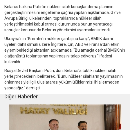
Belarus halkına Putin'in nükleer silah konuşlandırma planının
gerçekleştirilmesini engelleme çağrısı yapılan açıklamada, G7 ve
Avrupa Birliği ülkelerinden, topraklarında nükleer silah
yerleştirilmesini kabul etmesi durumunda bunun yaratacağı
sonuçlar konusunda Belarus yönetimini uyarmaları istendi.
Ukrayna'nın "Kremlin'in nükleer şantajına karşı", BMGK daimi
üyeleri dahil olmak üzere İngiltere, Çin, ABD ve Fransa'dan etkin
eylem beklediği aktarılan açıklamada, "Bu amaçla derhal BMGK'nin
olağanüstü toplantısının yapılmasını talep ediyoruz." ifadesi
kullanıldı.
Rusya Devlet Başkanı Putin, dün, Belarus'a taktik nükleer silah
yerleştireceklerini belirterek, "Bunu nükleer silahların yayılmasının
önlenmesiyle ilgili uluslararası yükümlülüklerimizi ihlal etmeden
yapacağız." demişti.
Diğer Haberler