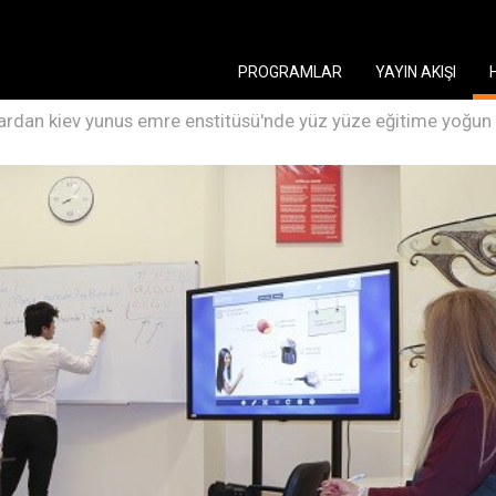
PROGRAMLAR
YAYIN AKIŞI
lardan kiev yunus emre enstitüsü'nde yüz yüze eğitime yoğun i