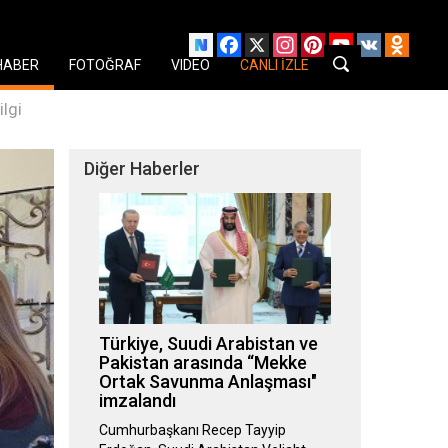
Facebook
X
Instagram
Pinterest
YouTube
VK
Odnok
HABER
FOTOĞRAF
VIDEO
CANLI İZLE
lgi
Diğer Haberler
Türkiye, Suudi Arabistan ve
Pakistan arasında “Mekke
Ortak Savunma Anlaşması"
imzalandı
Cumhurbaşkanı Recep Tayyip