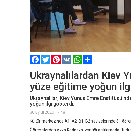
Facebook
Twitter
Pinterest
VK
WhatsApp
Paylaş
Ukraynalılardan Kiev 
yüze eğitime yoğun ilg
Ukraynalılar, Kiev Yunus Emre Enstitüsü'nd
yoğun ilgi gösterdi.
30 Eylül 2020 17:48
Kültür merkezinde A1, A2, B1, B2 seviyelerinde 81 öğren
Öğrencilerden Avva Kadirova, yaptığı açıklamada, Türkçe