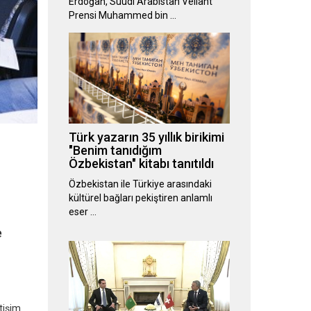
Erdoğan, Suudi Arabistan Veliaht
Prensi Muhammed bin …
Türk yazarın 35 yıllık birikimi
"Benim tanıdığım
Özbekistan" kitabı tanıtıldı
Özbekistan ile Türkiye arasındaki
kültürel bağları pekiştiren anlamlı
eser …
e
tişim