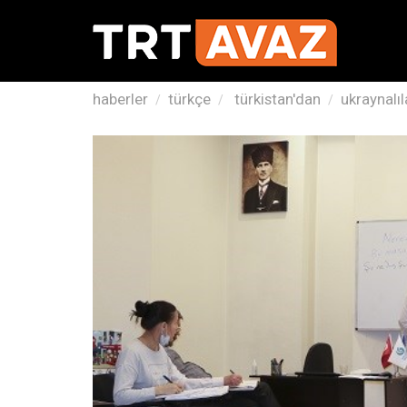
haberler
türkçe
türkistan'dan
ukraynalı