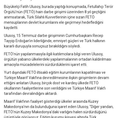
Büyükelçi Fatih Ulusoy, burada yaptığı konuşmada, Fetullahçı Terör
Örgütü'nün (FETÖ) hain darbe girişimi üzerinden 8 yıl geçtiğini
anımsatarak, Türk Silahlı Kuvvetlerinin içine sızan FETÖ
mensuplarının devlet kurumlarını ele geçirmeyi hedeflediğini
kaydetti.
Ulusoy, 15 Temmuz darbe girişiminin Cumhurbaşkanı Recep
Tayyip Erdoğan'ın liderliğinde, emniyet güçleri ve Türk halkının
kararlı duruşuyla sonuçsuz bırakıldığını söyledi.
FETÖ'nün yapılanmasıyla ilgili katılımcılara bilgi veren Ulusoy,
örgütün yabancı ülkelerdeki yapılanmalarının ortadan kaldırılması
amacıyla mücadelelerini sürdürdüklerini işaret etti.
Yurt dışındaki FETÖ iltisaklı eğitim kurumlarının kapatılması ve
Türkiye Maarif Vakfına devredilmesine ilişkin girişimlerin devam
ettiğini anlatan Ulusoy, birçok dost ve kardeş ülkede FETÖ
okullarının faaliyetlerine son verildiğini ve Türkiye Maarif Vakfı
tarafından devralındığını aktardı.
Maarif Vakfının faaliyet gösterdiği ülkeler arasında Kuzey
Makedonya'nın da bulunduğuna işaret eden Ulusoy, "Diğer yandan,
FETÖ'nün Kuzey Makedonya'daki varlığını halen sürdürdüğünü
üzüntüyle görüyoruz. Eğitim kurumu kisvesi altında Türk