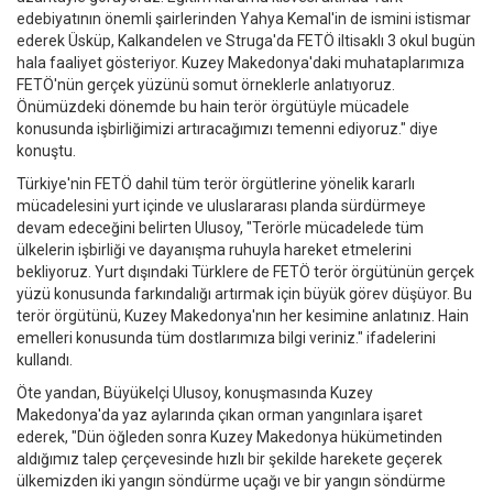
edebiyatının önemli şairlerinden Yahya Kemal'in de ismini istismar
ederek Üsküp, Kalkandelen ve Struga'da FETÖ iltisaklı 3 okul bugün
hala faaliyet gösteriyor. Kuzey Makedonya'daki muhataplarımıza
FETÖ'nün gerçek yüzünü somut örneklerle anlatıyoruz.
Önümüzdeki dönemde bu hain terör örgütüyle mücadele
konusunda işbirliğimizi artıracağımızı temenni ediyoruz." diye
konuştu.
Türkiye'nin FETÖ dahil tüm terör örgütlerine yönelik kararlı
mücadelesini yurt içinde ve uluslararası planda sürdürmeye
devam edeceğini belirten Ulusoy, "Terörle mücadelede tüm
ülkelerin işbirliği ve dayanışma ruhuyla hareket etmelerini
bekliyoruz. Yurt dışındaki Türklere de FETÖ terör örgütünün gerçek
yüzü konusunda farkındalığı artırmak için büyük görev düşüyor. Bu
terör örgütünü, Kuzey Makedonya'nın her kesimine anlatınız. Hain
emelleri konusunda tüm dostlarımıza bilgi veriniz." ifadelerini
kullandı.
Öte yandan, Büyükelçi Ulusoy, konuşmasında Kuzey
Makedonya'da yaz aylarında çıkan orman yangınlara işaret
ederek, "Dün öğleden sonra Kuzey Makedonya hükümetinden
aldığımız talep çerçevesinde hızlı bir şekilde harekete geçerek
ülkemizden iki yangın söndürme uçağı ve bir yangın söndürme