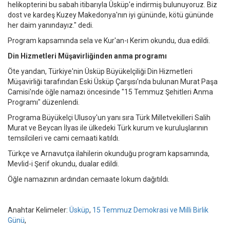
helikopterini bu sabah itibarıyla Üsküp'e indirmiş bulunuyoruz. Biz
dost ve kardeş Kuzey Makedonya'nın iyi gününde, kötü gününde
her daim yanındayız." dedi.
Program kapsamında sela ve Kur'an-ı Kerim okundu, dua edildi.
Din Hizmetleri Müşavirliğinden anma programı
Öte yandan, Türkiye'nin Üsküp Büyükelçiliği Din Hizmetleri
Müşavirliği tarafından Eski Üsküp Çarşısı'nda bulunan Murat Paşa
Camisi'nde öğle namazı öncesinde "15 Temmuz Şehitleri Anma
Programı" düzenlendi.
Programa Büyükelçi Ulusoy'un yanı sıra Türk Milletvekilleri Salih
Murat ve Beycan İlyas ile ülkedeki Türk kurum ve kuruluşlarının
temsilcileri ve cami cemaati katıldı.
Türkçe ve Arnavutça ilahilerin okunduğu program kapsamında,
Mevlid-i Şerif okundu, dualar edildi.
Öğle namazının ardından cemaate lokum dağıtıldı.
Anahtar Kelimeler:
Üsküp
,
15 Temmuz Demokrasi ve Milli Birlik
Günü
,