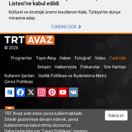
Listesi’ne kabul edildi
Kültürel ve stratejik önemi tescillenen Kale, Türkiye’nin dünya
mirasına aday …
TÜMÜNÜ GÖR
© 2026
Programlar
Yayın Akışı
Haber
Fotoğraf
Video
Canlı İzle
İletişim
Hakkımızda
Frekanslar
Site Haritası
Kullanım Şartları
Gizlilik Politikası ve Aydınlatma Metni
Çerez Politikası
Facebook
X
Instagram
Pinterest
YouTube
VK
Odnoklassniki
TRT Avaz web sitesi çerez kullanmaktadır.
Kabul et
Sitede gezinmeye devam ederek, çerez
kullanımımızı kabul etmiş olursunuz.
Daha fazla bilgi için "
Çerez Politikası
" metnini
TRT Dinle