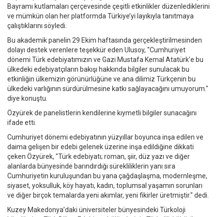
Bayramı kutlamaları çerçevesinde çeşitli etkinlikler düzenlediklerini
ve mümkün olan her platformda Türkiye’yi layıkıyla tanıtmaya
çalıştıklarını söyledi.
Bu akademik panelin 29 Ekim haftasında gerçekleştirilmesinden
dolayı destek verenlere teşekkür eden Ulusoy, "Cumhuriyet
dönemi Türk edebiyatımızın ve Gazi Mustafa Kemal Atatürk’e bu
ülkedeki edebiyatçıların bakışı hakkında bilgiler sunulacak bu
etkinliğin ülkemizin görünürlüğüne ve ana dilimiz Türkçenin bu
ülkedeki varlığının sürdürülmesine katkı sağlayacağını umuyorum."
diye konuştu.
Özyürek de panelistlerin kendilerine kıymetli bilgiler sunacağını
ifade etti.
Cumhuriyet dönemi edebiyatının yüzyıllar boyunca inşa edilen ve
daima gelişen bir edebi gelenek üzerine inşa edildiğine dikkati
çeken Özyürek, "Türk edebiyatı; roman, şiir, düz yazı ve diğer
alanlarda bünyesinde barındırdığı sürekliliklerin yanı sıra
Cumhuriyetin kuruluşundan bu yana çağdaşlaşma, modernleşme,
siyaset, yoksulluk, köy hayatı, kadın, toplumsal yaşamın sorunları
ve diğer birçok temalarda yeni akımlar, yeni fikirler üretmiştir." dedi.
Kuzey Makedonya’daki üniversiteler bünyesindeki Türkoloji