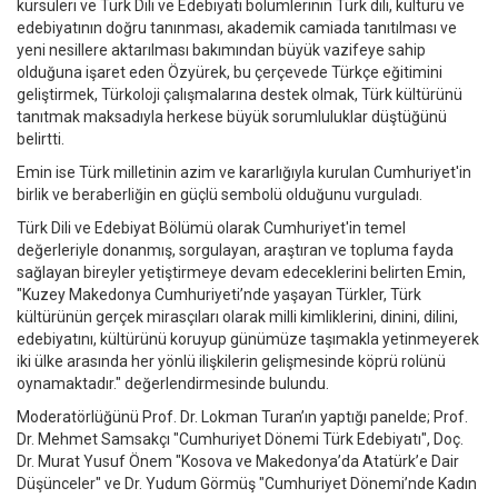
kürsüleri ve Türk Dili ve Edebiyatı bölümlerinin Türk dili, kültürü ve
edebiyatının doğru tanınması, akademik camiada tanıtılması ve
yeni nesillere aktarılması bakımından büyük vazifeye sahip
olduğuna işaret eden Özyürek, bu çerçevede Türkçe eğitimini
geliştirmek, Türkoloji çalışmalarına destek olmak, Türk kültürünü
tanıtmak maksadıyla herkese büyük sorumluluklar düştüğünü
belirtti.
Emin ise Türk milletinin azim ve kararlığıyla kurulan Cumhuriyet'in
birlik ve beraberliğin en güçlü sembolü olduğunu vurguladı.
Türk Dili ve Edebiyat Bölümü olarak Cumhuriyet'in temel
değerleriyle donanmış, sorgulayan, araştıran ve topluma fayda
sağlayan bireyler yetiştirmeye devam edeceklerini belirten Emin,
"Kuzey Makedonya Cumhuriyeti’nde yaşayan Türkler, Türk
kültürünün gerçek mirasçıları olarak milli kimliklerini, dinini, dilini,
edebiyatını, kültürünü koruyup günümüze taşımakla yetinmeyerek
iki ülke arasında her yönlü ilişkilerin gelişmesinde köprü rolünü
oynamaktadır." değerlendirmesinde bulundu.
Moderatörlüğünü Prof. Dr. Lokman Turan’ın yaptığı panelde; Prof.
Dr. Mehmet Samsakçı "Cumhuriyet Dönemi Türk Edebiyatı", Doç.
Dr. Murat Yusuf Önem "Kosova ve Makedonya’da Atatürk’e Dair
Düşünceler" ve Dr. Yudum Görmüş "Cumhuriyet Dönemi’nde Kadın