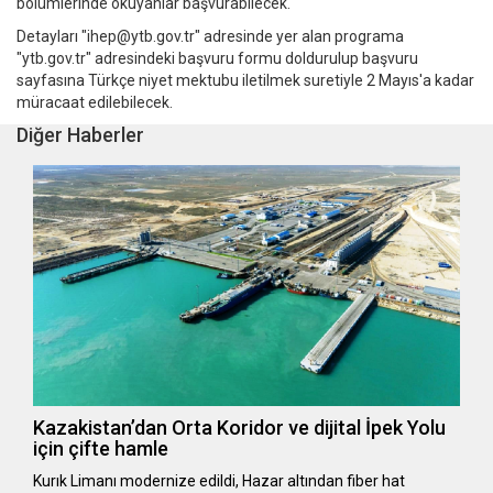
bölümlerinde okuyanlar başvurabilecek.
Detayları "ihep@ytb.gov.tr" adresinde yer alan programa
"ytb.gov.tr" adresindeki başvuru formu doldurulup başvuru
sayfasına Türkçe niyet mektubu iletilmek suretiyle 2 Mayıs'a kadar
müracaat edilebilecek.
Diğer Haberler
Kazakistan’dan Orta Koridor ve dijital İpek Yolu
için çifte hamle
Kurık Limanı modernize edildi, Hazar altından fiber hat