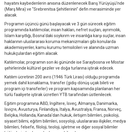
hayatını kaybedenlerin anısına düzenlenecek Barış Yürüyüşü'nde
(Marş Mira) ve "Srebrenitsa Şehitlerinin" defin merasiminde yer
alacak.
Programın üçüncü günü başlayacak ve 3 gün sürecek eğitim
programında katılımcılar, insan hakları, nefret suçları, ayrımcılık,
İslam karşıtlığı, Bosna’daki soykırım ve insanlığa karşı suçlar, insan
haklarının uluslararası koruma mekanizmaları gibi konularda
akademisyenler, kamu kurumu temsilcileri ve alanında uzman
hukukçulardan eğitim alacak.
Katılımcılar, programın son iki gününde ise Saraybosna ve Mostar
şehirlerinde kültürel geziler ve doğa turlarına iştirak edecek.
Katılım ücretinin 200 avro (1946 Türk Lirası) olduğu programda
yemek dahil konaklama, transfer (gidiş-dönüş uçak bileti ve
program içi transferler) ve program kapsamında planlanan her
türlü faaliyete iştirak ücretleri YTB tarafından üstlenilecek.
Eğitim programına ABD, İngiltere, İsveç, Almanya, Danimarka,
İsviçre, Avusturya, Finlandiya, İtalya, Avustralya, Fransa, Norveç,
Belçika, Hollanda, Kanada'dan hukuk, iletişim bilimleri, psikoloji,
siyaset bilimi, eğitim bilimleri, sosyoloji, uluslararası ilişkiler, medya
bilimleri, felsefe, filoloji, teoloji, işletme ve diğer sosyal bilimler