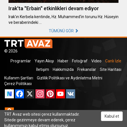
Irak'ta ''Erbain'' etkinlikleri devam ediyor
Irak'ın Kerbela kentinde, Hz. Muhammed'in torunu Hz. Hüseyin
ve beraberindeki …
TÜMÜNÜ GÖR
© 2026
Programlar
Yayın Akışı
Haber
Fotoğraf
Video
Canlı İzle
İletişim
Hakkımızda
Frekanslar
Site Haritası
Kullanım Şartları
Gizlilik Politikası ve Aydınlatma Metni
Çerez Politikası
Facebook
X
Instagram
Pinterest
YouTube
VK
Odnoklassniki
TRT Avaz web sitesi çerez kullanmaktadır.
Kabul et
Sitede gezinmeye devam ederek, çerez
kullanımımızı kabul etmiş olursunuz.