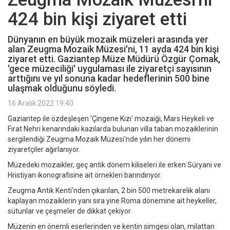
424 bin kişi ziyaret etti
Dünyanın en büyük mozaik müzeleri arasında yer
alan Zeugma Mozaik Müzesi'ni, 11 ayda 424 bin kişi
ziyaret etti. Gaziantep Müze Müdürü Özgür Çomak,
'gece müzeciliği' uygulaması ile ziyaretçi sayısının
arttığını ve yıl sonuna kadar hedeflerinin 500 bine
ulaşmak olduğunu söyledi.
16 Aralık 2022 19:40
Gaziantep ile özdeşleşen 'Çingene Kızı' mozaiği, Mars Heykeli ve
Fırat Nehri kenarındaki kazılarda bulunan villa taban mozaiklerinin
sergilendiği Zeugma Mozaik Müzesi'nde yılın her dönemi
ziyaretçiler ağırlanıyor.
Müzedeki mozaikler, geç antik dönem kiliseleri ile erken Süryani ve
Hristiyan ikonografisine ait örnekleri barındırıyor.
Zeugma Antik Kenti’nden çıkarılan, 2 bin 500 metrekarelik alanı
kaplayan mozaiklerin yanı sıra yine Roma dönemine ait heykeller,
sütunlar ve çeşmeler de dikkat çekiyor.
Müzenin en önemli eserlerinden ve kentin simgesi olan, milattan