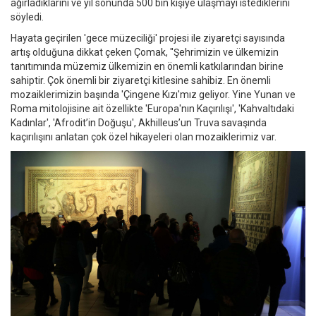
ağırladıklarını ve yıl sonunda 500 bin kişiye ulaşmayı istediklerini
söyledi.
Hayata geçirilen 'gece müzeciliği' projesi ile ziyaretçi sayısında
artış olduğuna dikkat çeken Çomak, ''Şehrimizin ve ülkemizin
tanıtımında müzemiz ülkemizin en önemli katkılarından birine
sahiptir. Çok önemli bir ziyaretçi kitlesine sahibiz. En önemli
mozaiklerimizin başında 'Çingene Kızı'mız geliyor. Yine Yunan ve
Roma mitolojisine ait özellikte 'Europa'nın Kaçırılışı', 'Kahvaltıdaki
Kadınlar', 'Afrodit’in Doğuşu', Akhilleus’un Truva savaşında
kaçırılışını anlatan çok özel hikayeleri olan mozaiklerimiz var.