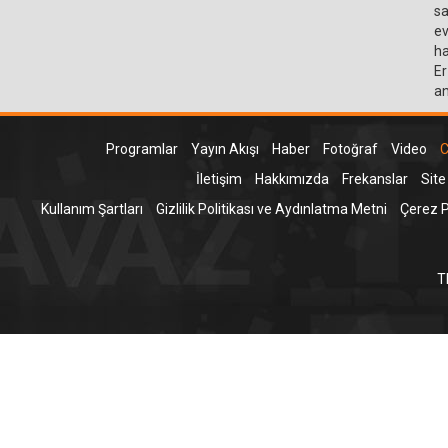
sa
ev
ha
Er
an
Programlar
Yayın Akışı
Haber
Fotoğraf
Video
C
İletişim
Hakkımızda
Frekanslar
Site
Kullanım Şartları
Gizlilik Politikası ve Aydınlatma Metni
Çerez Po
T