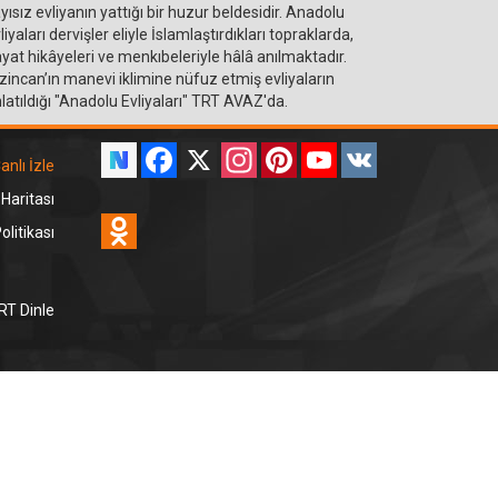
yısız evliyanın yattığı bir huzur beldesidir. Anadolu
liyaları dervişler eliyle İslamlaştırdıkları topraklarda,
yat hikâyeleri ve menkıbeleriyle hâlâ anılmaktadır.
zincan’ın manevi iklimine nüfuz etmiş evliyaların
latıldığı "Anadolu Evliyaları" TRT AVAZ'da.
Facebook
X
Instagram
Pinterest
YouTube
VK
anlı İzle
 Haritası
Odnoklassniki
litikası
RT Dinle