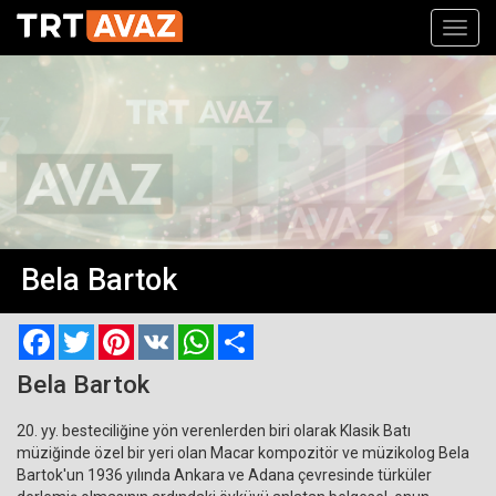
Toggl
navig
Bela Bartok
Facebook
Twitter
Pinterest
VK
WhatsApp
Paylaş
Bela Bartok
20. yy. besteciliğine yön verenlerden biri olarak Klasik Batı
müziğinde özel bir yeri olan Macar kompozitör ve müzikolog Bela
Bartok'un 1936 yılında Ankara ve Adana çevresinde türküler