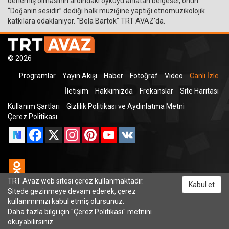
derlemiş olmasının ardındaki öyküyü anlatan belgesel, onun
“Doğanın sesidir” dediği halk müziğine yaptığı etnomüzikolojik
katkılara odaklanıyor. "Bela Bartok" TRT AVAZ'da.
© 2026
Programlar
Yayın Akışı
Haber
Fotoğraf
Video
Canlı İzle
İletişim
Hakkımızda
Frekanslar
Site Haritası
Kullanım Şartları
Gizlilik Politikası ve Aydınlatma Metni
Çerez Politikası
Facebook
X
Instagram
Pinterest
YouTube
VK
Odnoklassniki
TRT Avaz web sitesi çerez kullanmaktadır.
Kabul et
Sitede gezinmeye devam ederek, çerez
kullanımımızı kabul etmiş olursunuz.
TRT Dinle
Daha fazla bilgi için "
Çerez Politikası
" metnini
okuyabilirsiniz.