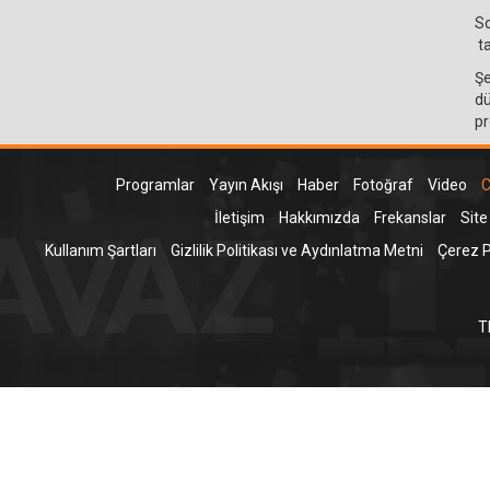
So
ta
Şe
dü
pr
Programlar
Yayın Akışı
Haber
Fotoğraf
Video
C
İletişim
Hakkımızda
Frekanslar
Site
Kullanım Şartları
Gizlilik Politikası ve Aydınlatma Metni
Çerez Po
T