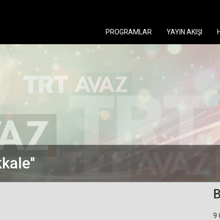
PROGRAMLAR
YAYIN AKIŞI
kale''
B
9