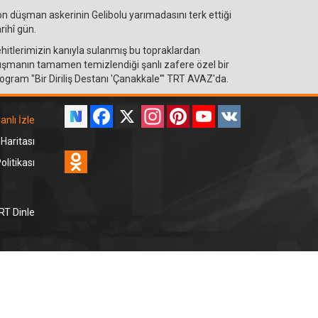
n düşman askerinin Gelibolu yarımadasını terk ettiği
rihî gün.
hitlerimizin kanıyla sulanmış bu topraklardan
şmanın tamamen temizlendiği şanlı zafere özel bir
ogram "Bir Diriliş Destanı 'Çanakkale'" TRT AVAZ'da.
Facebook
X
Instagram
Pinterest
YouTube
VK
anlı İzle
 Haritası
Odnoklassniki
litikası
RT Dinle