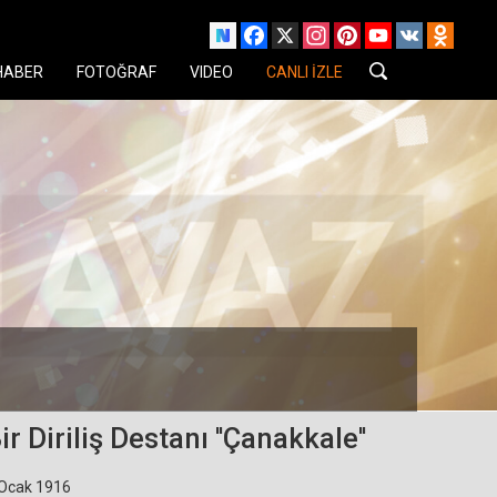
Facebook
X
Instagram
Pinterest
YouTube
VK
Odnok
HABER
FOTOĞRAF
VIDEO
CANLI İZLE
ir Diriliş Destanı ''Çanakkale''
 Ocak 1916