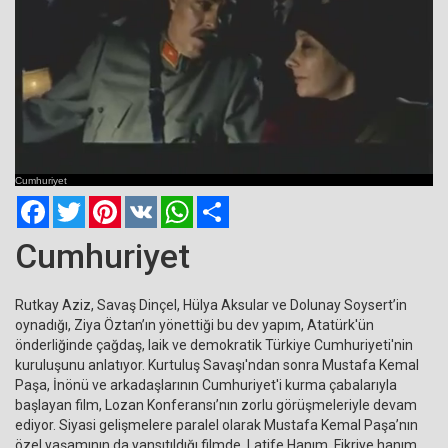
Current
Remaining
Loaded
: 0%
Progress
:
Time
0%
Cumhuriyet
Time
Facebook
Twitter
Pinterest
VK
WhatsApp
Paylaş
Cumhuriyet
Rutkay Aziz, Savaş Dinçel, Hülya Aksular ve Dolunay Soysert’in
oynadığı, Ziya Öztan’ın yönettiği bu dev yapım, Atatürk'ün
önderliğinde çağdaş, laik ve demokratik Türkiye Cumhuriyeti'nin
kuruluşunu anlatıyor. Kurtuluş Savaşı'ndan sonra Mustafa Kemal
Paşa, İnönü ve arkadaşlarının Cumhuriyet'i kurma çabalarıyla
başlayan film, Lozan Konferansı’nın zorlu görüşmeleriyle devam
ediyor. Siyasi gelişmelere paralel olarak Mustafa Kemal Paşa’nın
özel yaşamının da yansıtıldığı filmde, Latife Hanım, Fikriye hanım,