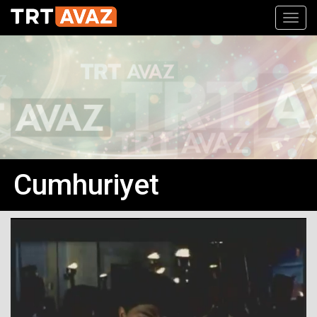
Toggl
navig
Cumhuriyet