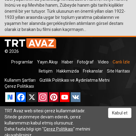
İnönü ve eşi Mevhibe hanım, Zübeyde hanım gibi tarihi kişilikler
önemli bir yer tutuyor. Türk ulusunun en önemli yılları olan 1922-
1933 yılları arasında uygar bir toplum yaratma çabalarının ve
yaşamın her alanında gerçekleştirilen atılımların görsel destanı
olarak iz bırakan bu filmi sakın kaçırmayın...
© 2026
Programlar
Yayın Akışı
Haber
Fotoğraf
Video
Canlı İzle
İletişim
Hakkımızda
Frekanslar
Site Haritası
Kullanım Şartları
Gizlilik Politikası ve Aydınlatma Metni
Çerez Politikası
Facebook
X
Instagram
Pinterest
YouTube
VK
TRT Avaz web sitesi çerez kullanmaktadır.
Kabul et
Odnoklassniki
Sitede gezinmeye devam ederek, çerez
kullanımımızı kabul etmiş olursunuz.
Daha fazla bilgi için "
Çerez Politikası
" metnini
okuyabilirsiniz.