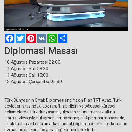
Current
Remaining
Loaded
: 0%
Progress
:
Time
0%
Diplomasi Masası
Time
Facebook
Twitter
Pinterest
VK
WhatsApp
Paylaş
Diplomasi Masası
10 Ağustos Pazartesi 22:00
11 Ağustos Salı 03:30
11 Ağustos Salı 15:00
12 Ağustos Çarşamba 05:30
Türk Dünyasının Ortak Diplomasisine Yakın Plan TRT Avaz, Türk
devletleri arasındaki çok taraflı iş birliğini ve bölgesel-küresel
gelişmelerde Türk dünyasının yükselen rolünü mercek altına
alarak, izleyiciyle buluşması amaçlanmıştır. Diplomasi masasında,
ortak tarihin ve kültürün arka plandaki diplomasi safhaları konunun
uzmanlarıyla enine boyuna değerlendirilmektedir.