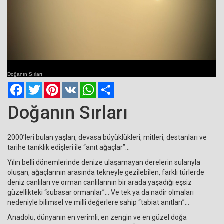
Current
Remaining
Loaded
: 0%
Progress
:
Time
0%
Doğanın Sırları
Time
Facebook
Twitter
Pinterest
VK
WhatsApp
Paylaş
Doğanın Sırları
2000’leri bulan yaşları, devasa büyüklükleri, mitleri, destanları ve
tarihe tanıklık edişleri ile “anıt ağaçlar”…
Yılın belli dönemlerinde denize ulaşamayan derelerin sularıyla
oluşan, ağaçlarının arasında tekneyle gezilebilen, farklı türlerde
deniz canlıları ve orman canlılarının bir arada yaşadığı eşsiz
güzellikteki “subasar ormanlar”… Ve tek ya da nadir olmaları
nedeniyle bilimsel ve millî değerlere sahip “tabiat anıtları”…
Anadolu, dünyanın en verimli, en zengin ve en güzel doğa