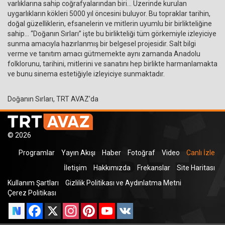
varlıklarına sahip coğrafyalarından biri… Üzerinde kurulan
uygarlıkların kökleri 5000 yıl öncesini buluyor. Bu topraklar tarihin,
doğal güzelliklerin, efsanelerin ve mitlerin uyumlu bir birlikteliğine
sahip… “Doğanın Sırları” işte bu birlikteliği tüm görkemiyle izleyiciye
sunma amacıyla hazırlanmış bir belgesel projesidir. Salt bilgi
verme ve tanıtım amacı gütmemekte aynı zamanda Anadolu
folklorunu, tarihini, mitlerini ve sanatını hep birlikte harmanlamakta
ve bunu sinema estetiğiyle izleyiciye sunmaktadır.
Doğanın Sırları, TRT AVAZ'da
© 2026
Programlar
Yayın Akışı
Haber
Fotoğraf
Video
Canlı İzle
İletişim
Hakkımızda
Frekanslar
Site Haritası
Kullanım Şartları
Gizlilik Politikası ve Aydınlatma Metni
Çerez Politikası
Facebook
X
Instagram
Pinterest
YouTube
VK