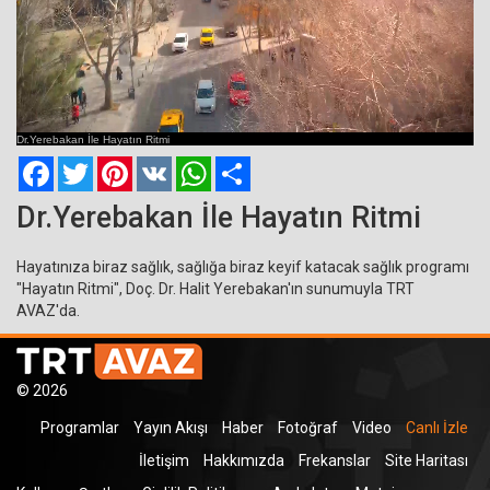
Current
Remaining
Loaded
: 0%
Progress
:
Time
0%
Dr.Yerebakan İle Hayatın Ritmi
Time
Facebook
Twitter
Pinterest
VK
WhatsApp
Paylaş
Dr.Yerebakan İle Hayatın Ritmi
Hayatınıza biraz sağlık, sağlığa biraz keyif katacak sağlık programı
"Hayatın Ritmi", Doç. Dr. Halit Yerebakan'ın sunumuyla TRT
AVAZ'da.
© 2026
Programlar
Yayın Akışı
Haber
Fotoğraf
Video
Canlı İzle
İletişim
Hakkımızda
Frekanslar
Site Haritası