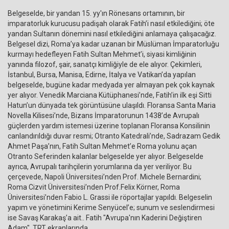
Belgeselde, bir yandan 15. yy'ın Rönesans ortamının, bir
imparatorluk kurucusu padişah olarak Fatih’i nasıl etkilediğini; öte
yandan Sultanın dönemini nasıl etkilediğini anlamaya çalışacağız.
Belgesel dizi, Roma’ya kadar uzanan bir Müslüman İmparatorluğu
kurmayı hedefleyen Fatih Sultan Mehmet’i, siyasi kimliğinin
yanında filozof, şair, sanatçı kimliğiyle de ele alıyor. Çekimleri,
İstanbul, Bursa, Manisa, Edirne, İtalya ve Vatikan’da yapılan
belgeselde, bugüne kadar medyada yer almayan pek çok kaynak
yer alıyor. Venedik Marciana Kütüphanesi’nde, Fatih’in ilk eşi Sitti
Hatun’un dünyada tek görüntüsüne ulaşıldı. Floransa Santa Maria
Novella Kilisesi’nde, Bizans İmparatorunun 1438’de Avrupalı
güçlerden yardım istemesi üzerine toplanan Floransa Konsilinin
canlandırıldığı duvar resmi; Otranto Katedrali’nde, Sadrazam Gedik
Ahmet Paşa’nın, Fatih Sultan Mehmet’e Roma yolunu açan
Otranto Seferinden kalanlar belgeselde yer alıyor. Belgeselde
ayrıca, Avrupalı tarihçilerin yorumlarına da yer veriliyor. Bu
çerçevede, Napoli Üniversitesi’nden Prof. Michele Bernardini;
Roma Cizvit Üniversitesi’nden Prof.Felix Körner, Roma
Üniversitesi’nden Fabio L. Grassi ile röportajlar yapıldı. Belgeselin
yapım ve yönetimini Kerime Senyücel’e; sunum ve seslendirmesi
ise Savaş Karakaş’a ait.. Fatih "Avrupa'nın Kaderini Değiştiren
Adam", TRT ekranlarında…